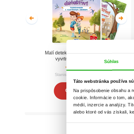
Malí detektívi - Vyšetrovanie s
vyvrtnutým členkom
Súhlas
Stanislav V. Solovinský
Táto webstránka používa sú
Na prispôsobenie obsahu a r
Celá séria
cookie. Informácie o tom, ak
médií, inzercie a analýzy. Tí
alebo ktoré od vás získali, ke