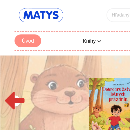
Hľadaný
Úvod
Knihy
Beletria 
Poézia
Výchova