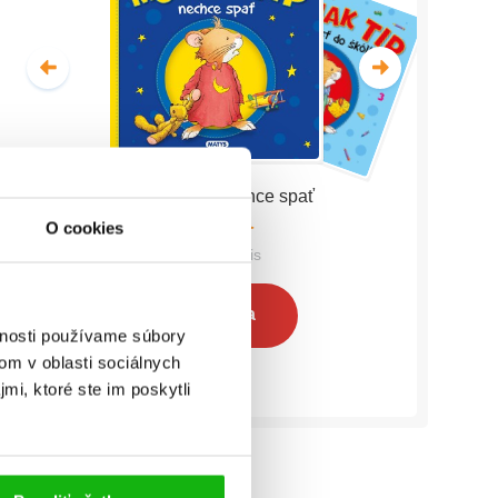
Myšiak TIP - nechce spať
O cookies
Anna Casalis
Celá séria
vnosti používame súbory
om v oblasti sociálnych
mi, ktoré ste im poskytli