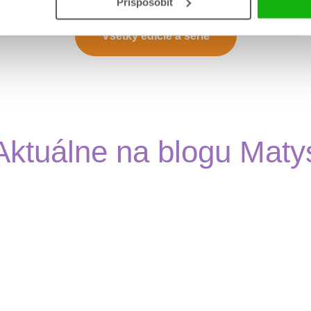
Prispôsobiť
Všetky edície a série
Aktuálne na blogu Maty