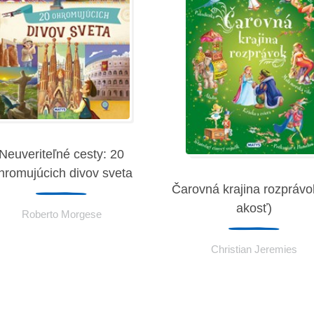
Neuveriteľné cesty: 20
hromujúcich divov sveta
Čarovná krajina rozprávok
akosť)
Roberto Morgese
Christian Jeremies