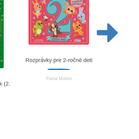
Rozprávky pre 2-ročné deti
Fiona Munro
 (2.
Rozprávky p
Fio