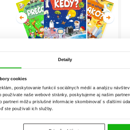
Deti sa pýtajú KEDY? (2. akosť)
Detaily
Christian Jeremies
bory cookies
Celá séria
eklám, poskytovanie funkcií sociálnych médií a analýzu návšte
o používate naše webové stránky, poskytujeme aj našim partner
to partneri môžu príslušné informácie skombinovať s ďalšími údaj
ď ste používali ich služby.