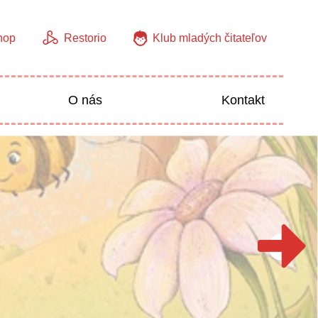
hop
Restorio
Klub mladých čitateľov
O nás
Kontakt
Jazyky
Predškoláci