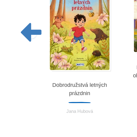
o
a rozprávok
Dobrodružstvá letných
prázdnin
eremies
Jana Hubová