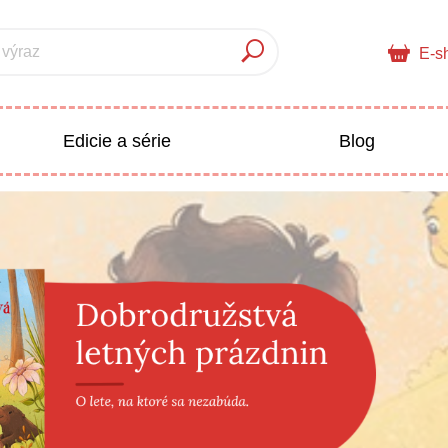
 výraz
E-s
Edicie a série
Blog
pre deti
Doplnkový sortiment
Populárno - náučné pre deti
 a pedagogika
Všetky kategórie