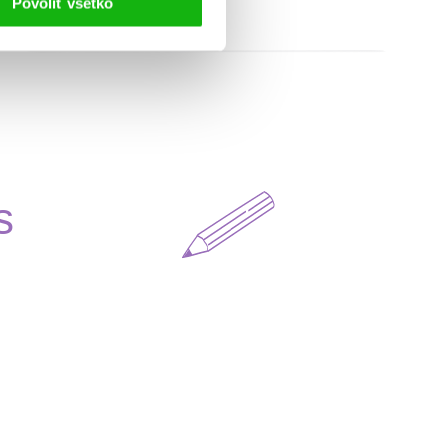
Povoliť všetko
s