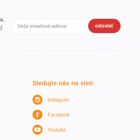
a,
odoslať
Vaša emailová adresa
k
!
Sledujte nás na sieti
Instagram
Facebook
Youtube