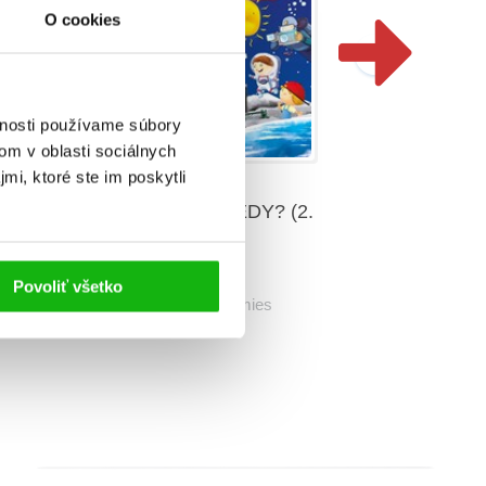
O cookies
vnosti používame súbory
om v oblasti sociálnych
mi, ktoré ste im poskytli
Deti sa pýta
(2.
Deti sa pýtajú KEDY? (2.
akosť)
Christ
Povoliť všetko
Christian Jeremies