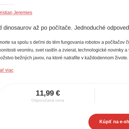
ristian Jeremies
 dinosaurov až po počítače. Jednoduché odpoved
norte sa spolu s deťmi do tém fungovania robotov a počítačov č
onitosti vesmíru, svet rastlín a zvierat, technologické novinky 
ožstvo bežných javov, na ktoré natrafíte v každodennom živote.
nych oblastí a zistite, ako im odpovedať jednoducho aj na zložit
ať viac
11,99 €
Odporúčaná cena
Kúpiť na e-s