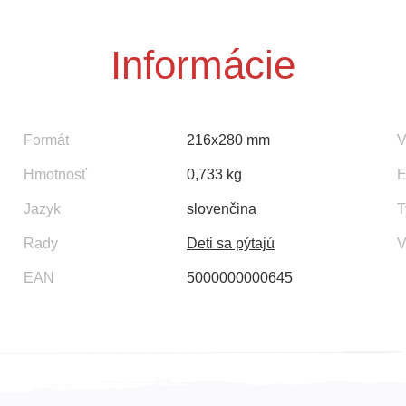
Informácie
Formát
216x280 mm
V
Hmotnosť
0,733 kg
E
Jazyk
slovenčina
T
Rady
Deti sa pýtajú
V
EAN
5000000000645