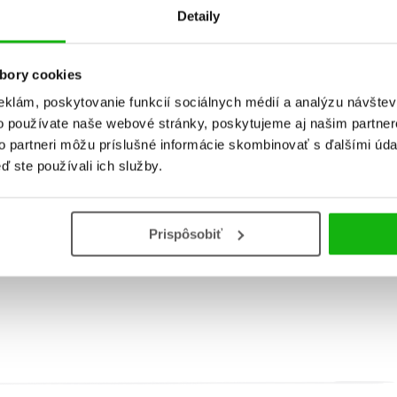
Detaily
bory cookies
eklám, poskytovanie funkcií sociálnych médií a analýzu návšte
o používate naše webové stránky, poskytujeme aj našim partner
to partneri môžu príslušné informácie skombinovať s ďalšími údaj
ď ste používali ich služby.
Deti sa pýtajú PREČO? 
Deti sa pýtajú ČO?
akosť)
Christian Jeremies
Prispôsobiť
Christian Jeremies