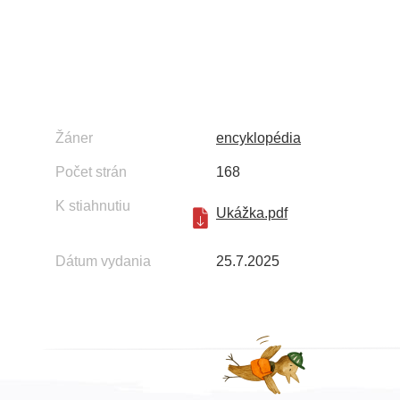
Žáner
encyklopédia
Počet strán
168
K stiahnutiu
Ukážka.pdf
Dátum vydania
25.7.2025