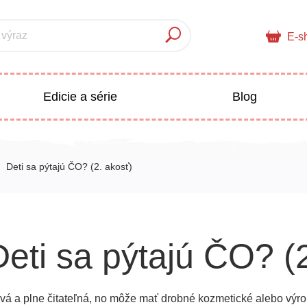
 výraz
E-s
Edicie a série
Blog
pre deti
Doplnkový sortiment
Deti sa pýtajú ČO? (2. akosť)
Populárno - náučné pre deti
 a pedagogika
Deti sa pýtajú ČO? (
Všetky kategórie
vá a plne čitateľná, no môže mať drobné kozmetické alebo výro