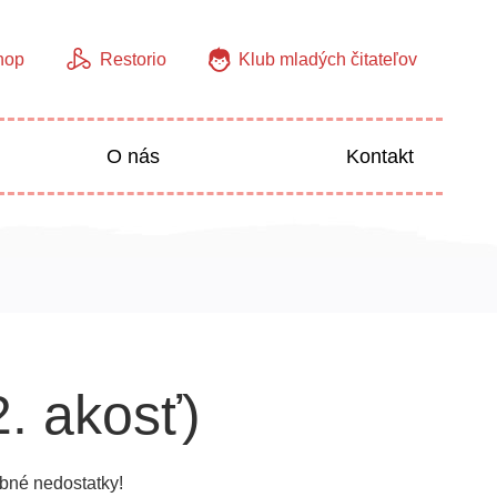
hop
Restorio
Klub mladých čitateľov
O nás
Kontakt
Jazyky
Predškoláci
2. akosť)
bné nedostatky!