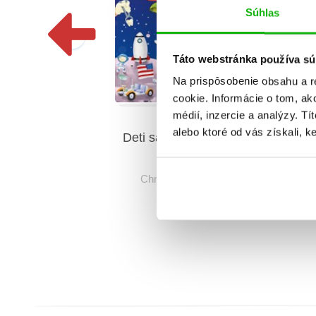
Súhlas
Táto webstránka používa sú
Na prispôsobenie obsahu a r
cookie. Informácie o tom, ak
médií, inzercie a analýzy. Tí
alebo ktoré od vás získali, ke
Deti sa pýtajú KEDY?
ajú AKO?
Christian Jeremies
eremies