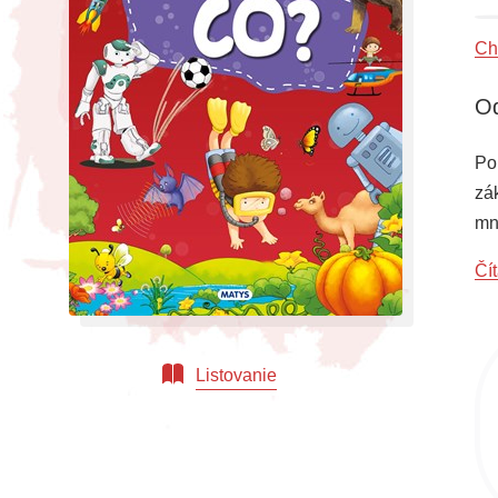
Ch
Od
Po
zák
mn
rôz
Čít
Listovanie