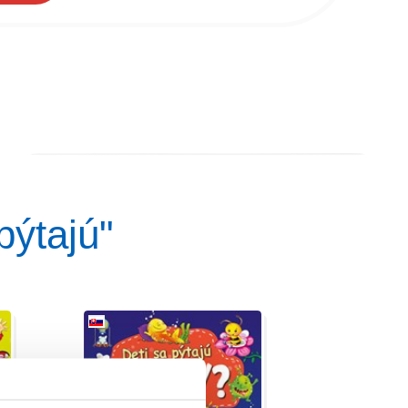
pýtajú"