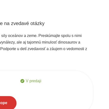
e na zvedavé otázky
i sily oceánov a zeme. Preskúmajte spolu s nimi
a vynálezy, ale aj tajomnú minulosť dinosaurov a
 Podporte u detí zvedavosť a záujem o vedomosti z
é otázky.
V predaji
hope