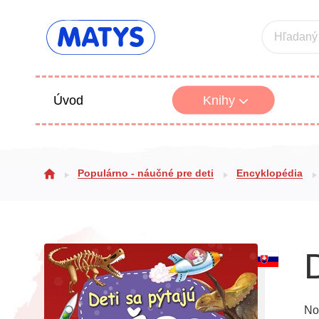
Hľadaný
Úvod
Knihy
Beletria 
Populárno - náučné pre deti
Encyklopédia
Poézia
Výchova
No