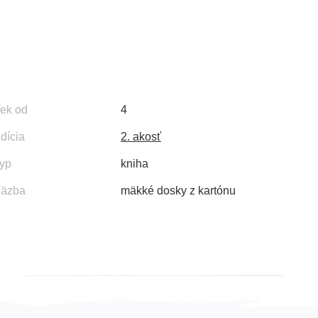
ek od
4
dícia
2. akosť
yp
kniha
äzba
mäkké dosky z kartónu