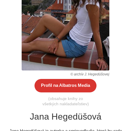
Všetky kategórie
© archív J. Hegedüšovej
Profil na Albatros Media
(obsahuje knihy zo
všetkých nakladateľstiev)
Jana Hegedüšová
Jana Hegedüšová je autorka a sprievodkyňa, ktorá by rada