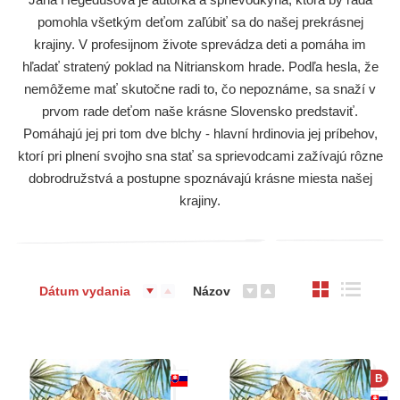
pomohla všetkým deťom zaľúbiť sa do našej prekrásnej
krajiny. V profesijnom živote sprevádza deti a pomáha im
hľadať stratený poklad na Nitrianskom hrade. Podľa hesla, že
nemôžeme mať skutočne radi to, čo nepoznáme, sa snaží v
prvom rade deťom naše krásne Slovensko predstaviť.
Pomáhajú jej pri tom dve blchy - hlavní hrdinovia jej príbehov,
ktorí pri plnení svojho sna stať sa sprievodcami zažívajú rôzne
dobrodružstvá a postupne spoznávajú krásne miesta našej
krajiny.
Dátum vydania
Názov
B