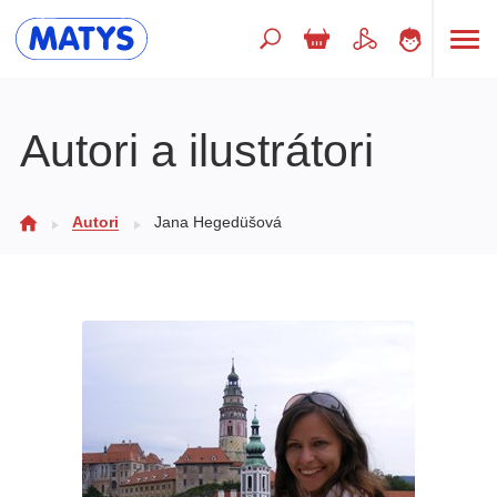
Hľadaný výraz
Autori a ilustrátori
Beletria pre deti
Autori
Jana Hegedüšová
Doplnkový sortiment
Jazyky
Poézia
Populárno - náučné pre deti
Predškoláci
Výchova a pedagogika