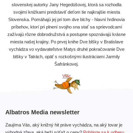
slovenskej autorky Jany Hegedüšovej, ktorá sa rozhodla
svojimi knižkami predstaviť deťom tie najkrajšie miesta
Slovenska. Pomáhajú jej pri tom dve blchy - hlavní hrdinovia
príbehov, ktorí pri plnení svojho sna stať sa sprievodcami
zažívajú rôzne dobrodružstvá a postupne spoznávajú krásne
miesta našej krajiny. Po prvej knihe Dve blšky v Bratislave
vychádza vo vydavateľstve Matys druhé pokračovanie Dve
blšky v Tatrách, opäť s rozkošnými ilustráciami Jarmily
Šafránkovej.
Viac
Albatros Media newsletter
Zaujíma Vás, aký knižný hit práve vychádza, na aký tovar je
výhodná zľava, aká beží súťaž o ceny?
Prihláste sa k odberu