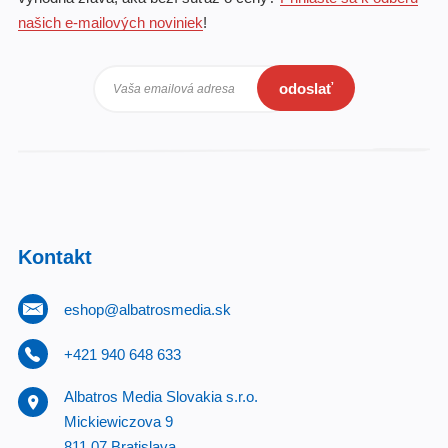
našich e-mailových noviniek
!
odoslať
Vaša emailová adresa
Kontakt
eshop@albatrosmedia.sk
+421 940 648 633
Albatros Media Slovakia s.r.o.
Mickiewiczova 9
811 07 Bratislava