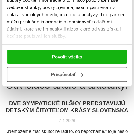
súbory cookie. Informácie o tom, ako používate naše
webové stránky, poskytujeme aj našim partnerom v
oblasti sociálnych médií, inzercie a analýzy. Títo partneri
Dve blšky v Bratislave
môžu príslušné informácie skombinovať s ďalšími
Jana Hegedüšová
údajmi, ktoré ste im poskytli alebo ktoré od vás získali,
keď ste používali ich služby.
Celkom kníh:
3
Povoliť všetko
1
Prispôsobiť
Súvisiace akcie a aktuality:
DVE SYMPATICKÉ BLŠKY PREDSTAVUJÚ
DETSKÝM ČITATEĽOM KRÁSY SLOVENSKA
7.4.2026
„Nemôžeme mať skutočne radi to, čo nepoznáme,“ to je heslo