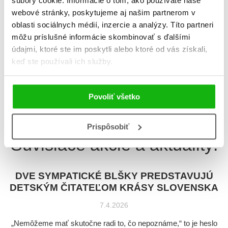
súbory cookie. Informácie o tom, ako používate naše
webové stránky, poskytujeme aj našim partnerom v
oblasti sociálnych médií, inzercie a analýzy. Títo partneri
Dve blšky v Bratislave
môžu príslušné informácie skombinovať s ďalšími
Jana Hegedüšová
údajmi, ktoré ste im poskytli alebo ktoré od vás získali,
keď ste používali ich služby.
Celkom kníh:
3
Povoliť všetko
1
Prispôsobiť
Súvisiace akcie a aktuality:
DVE SYMPATICKÉ BLŠKY PREDSTAVUJÚ
DETSKÝM ČITATEĽOM KRÁSY SLOVENSKA
7.4.2026
„Nemôžeme mať skutočne radi to, čo nepoznáme,“ to je heslo