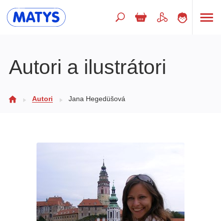
Hľadaný výraz
Autori a ilustrátori
Beletria pre deti
Autori
Jana Hegedüšová
Doplnkový sortiment
Jazyky
Poézia
Populárno - náučné pre deti
Predškoláci
Výchova a pedagogika