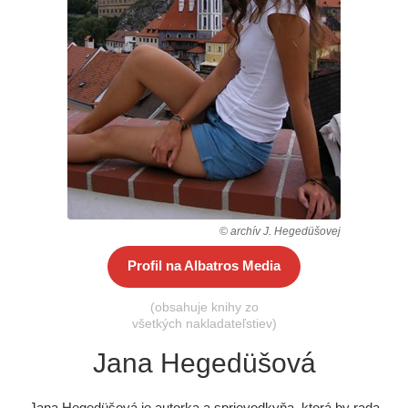
Všetky kategórie
© archív J. Hegedüšovej
Profil na Albatros Media
(obsahuje knihy zo
všetkých nakladateľstiev)
Jana Hegedüšová
Jana Hegedüšová je autorka a sprievodkyňa, ktorá by rada