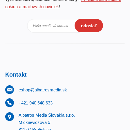
našich e-mailových noviniek
!
odoslať
Vaša emailová adresa
Kontakt
eshop@albatrosmedia.sk
+421 940 648 633
Albatros Media Slovakia s.r.o.
Mickiewiczova 9
811 07 Bratislava