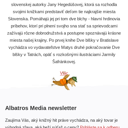
slovenskej autorky Jany Hegedüšovej, ktorá sa rozhodla
svojimi knižkami predstaviť deťom tie najkrajšie miesta
Slovenska. Pomáhajú jej pri tom dve blchy - hlavní hrdinovia
príbehov, ktorí pri plnení svojho sna stať sa sprievodcami
zažívajú rôzne dobrodružstvá a postupne spoznávajú krásne
miesta našej krajiny. Po prvej knihe Dve blšky v Bratislave
vychádza vo vydavateľstve Matys druhé pokračovanie Dve
blšky v Tatrách, opäť s rozkošnými ilustráciami Jarmily
Šafránkovej.
Viac
Albatros Media newsletter
Zaujíma Vás, aký knižný hit práve vychádza, na aký tovar je
výhodná zľava, aká beží súťaž o ceny?
Prihláste sa k odberu