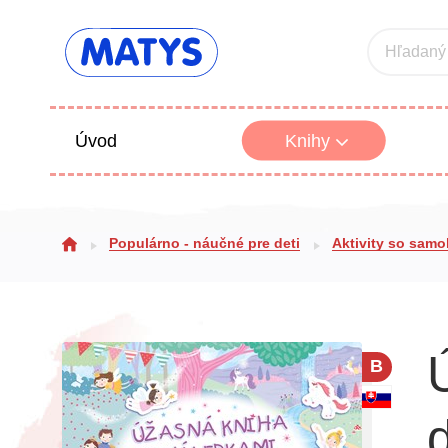
Hľadaný
Úvod
Knihy
Beletria 
Populárno - náučné pre deti
Aktivity so sam
Poézia
Výchova
B