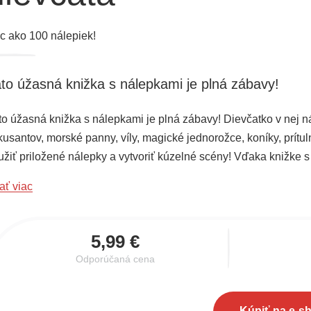
ac ako 100 nálepiek!
to úžasná knižka s nálepkami je plná zábavy!
to úžasná knižka s nálepkami je plná zábavy! Dievčatko v nej ná
rkusantov, morské panny, víly, magické jednorožce, koníky, prítu
užiť priložené nálepky a vytvoriť kúzelné scény! Vďaka knižke 
 skrášlenia knižky. Pomocou nálepiek si môžu vytvoriť vlastné kú
ať viac
ch závisí, aký obrázok bude kde umiestnený, čím si vytvoria vlas
5,99 €
Odporúčaná cena
Kúpiť na e-s