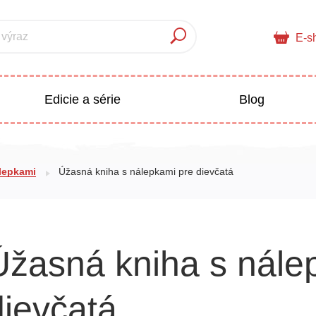
 výraz
E-s
Edicie a série
Blog
pre deti
Doplnkový sortiment
olepkami
Úžasná kniha s nálepkami pre dievčatá
Populárno - náučné pre deti
 a pedagogika
Úžasná kniha s nále
Všetky kategórie
dievčatá