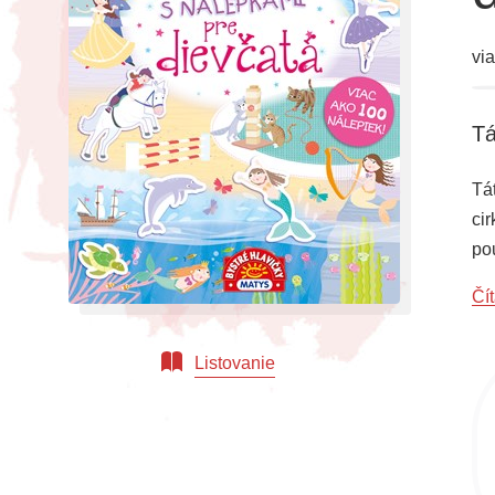
vi
Tá
Tá
ci
po
do
Čít
ni
Listovanie