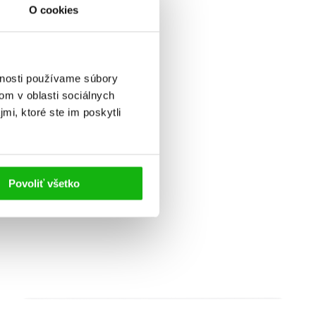
O cookies
vnosti používame súbory
om v oblasti sociálnych
mi, ktoré ste im poskytli
i: V
Povoliť všetko