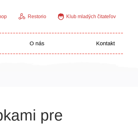
hop
Restorio
Klub mladých čitateľov
O nás
Kontakt
Jazyky
Predškoláci
pkami pre