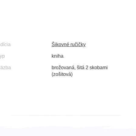
dícia
Šikovné ručičky
yp
kniha
äzba
brožovaná, šitá 2 skobami
(zošitová)