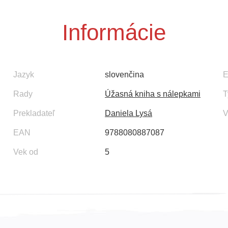
Informácie
Jazyk
slovenčina
E
Rady
Úžasná kniha s nálepkami
T
Prekladateľ
Daniela Lysá
V
EAN
9788080887087
Vek od
5