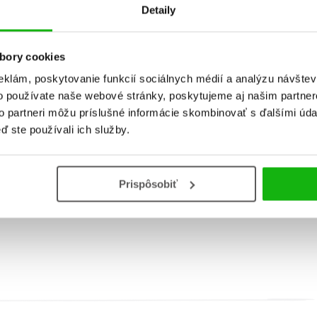
Detaily
bory cookies
eklám, poskytovanie funkcií sociálnych médií a analýzu návšte
o používate naše webové stránky, poskytujeme aj našim partner
to partneri môžu príslušné informácie skombinovať s ďalšími údaj
ď ste používali ich služby.
sná kniha s nálepkami: Na
Úžasná kniha s nálepkam
cestách
meste
Prispôsobiť