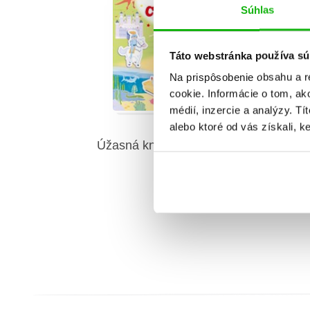
Súhlas
Táto webstránka používa sú
Na prispôsobenie obsahu a r
cookie. Informácie o tom, ak
médií, inzercie a analýzy. Tí
alebo ktoré od vás získali, ke
Úžasná kniha s nálepkami pre
Úža
chlapcov