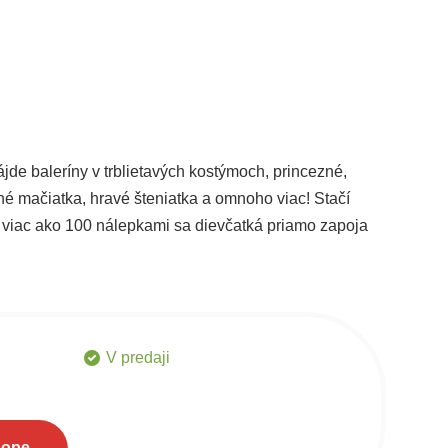
jde baleríny v trblietavých kostýmoch, princezné,
lné mačiatka, hravé šteniatka a omnoho viac! Stačí
s viac ako 100 nálepkami sa dievčatká priamo zapoja
zelné scény využitím svojej kreativity a fantázie. Od
tný príbeh.
V predaji
hope