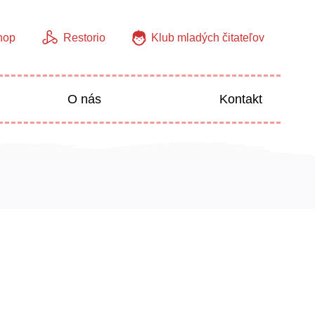
hop
Restorio
Klub mladých čitateľov
O nás
Kontakt
Jazyky
Predškoláci