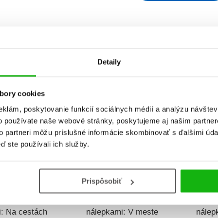
ydania
Predajnosť
Názov
Detaily
bory cookies
B
eklám, poskytovanie funkcií sociálnych médií a analýzu návšte
o používate naše webové stránky, poskytujeme aj našim partner
to partneri môžu príslušné informácie skombinovať s ďalšími údaj
ď ste používali ich služby.
Prispôsobiť
á kniha s
Úžasná kniha s
Ú
: Na cestách
nálepkami: V meste
nálep