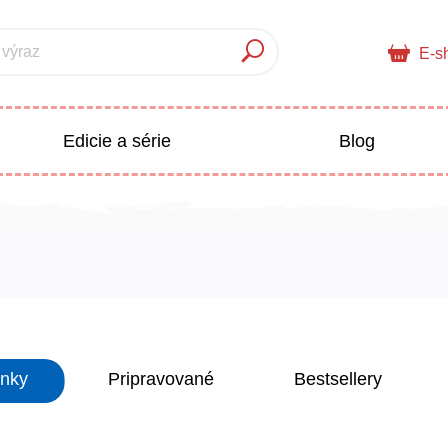
 výraz
E-s
Edicie a série
Blog
pre deti
Doplnkový sortiment
Populárno - náučné pre deti
 a pedagogika
inky
Pripravované
Bestsellery
Všetky kategórie