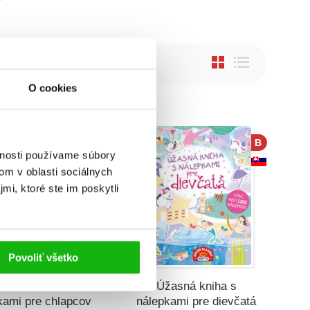
O cookies
B
B
vnosti používame súbory
om v oblasti sociálnych
mi, ktoré ste im poskytli
Povoliť všetko
žasná kniha s
Úžasná kniha s
kami pre chlapcov
nálepkami pre dievčatá