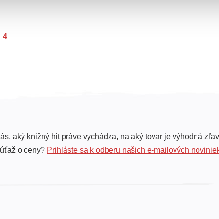
:
4
ás, aký knižný hit práve vychádza, na aký tovar je výhodná zľav
súťaž o ceny?
Prihláste sa k odberu našich e-mailových novinie