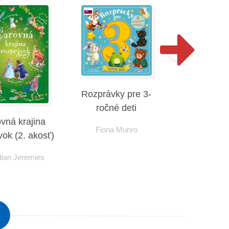
Rozprávky pre 3-
ročné deti
vná krajina
Rozprávky 
Fiona Munro
vok (2. akosť)
ročné d
tian Jeremies
Fiona M