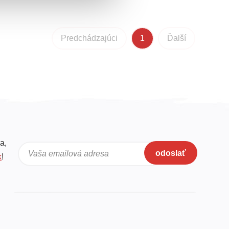
Predchádzajúci
1
Ďalší
a,
odoslať
Vaša emailová adresa
k
!