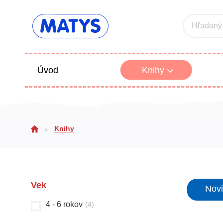
Hľadaný
Úvod
Knihy
Beletria 
Knihy
Poézia
Výchova
Vek
Nov
4 - 6 rokov
(
4
)