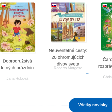
Neuveriteľné cesty:
20 ohromujúcich
Čaro
Dobrodružstvá
divov sveta
rozprá
letných prázdnin
Roberto Morgese
Chris
Jana Hubová
Všetky novinky