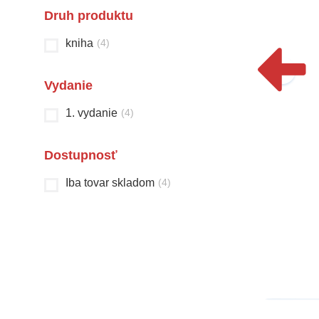
Druh produktu
kniha
(
4
)
Vydanie
1. vydanie
(
4
)
Dostupnosť
Bola raz jedna škola
Čarovná krajina
Iba tovar skladom
(
4
)
a iné školoviny
rozprávok
Christian Jeremies