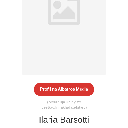
Všetky kategórie
Profil na Albatros Media
(obsahuje knihy zo
všetkých nakladateľstiev)
Ilaria Barsotti