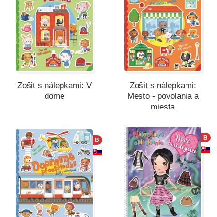
Zošit s nálepkami: V
Zošit s nálepkami:
dome
Mesto - povolania a
miesta
B
B