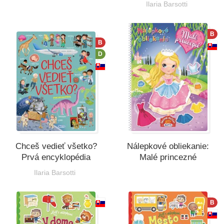
Ilaria Barsotti
B
B
D
Chceš vedieť všetko?
Nálepkové obliekanie:
Prvá encyklopédia
Malé princezné
Ilaria Barsotti
B