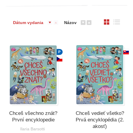
Dátum vydania
Názov
P
Chceš všechno znát?
Chceš vedieť všetko?
První encyklopedie
Prvá encyklopédia (2.
akosť)
Ilaria Barsotti