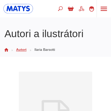
Hľadaný výraz
Autori a ilustrátori
Beletria pre deti
Autori
Ilaria Barsotti
Doplnkový sortiment
Jazyky
Poézia
Populárno - náučné pre deti
Predškoláci
Výchova a pedagogika