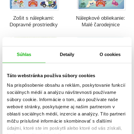
Zošit s nálepkami:
Nálepkové obliekanie:
Dopravné prostriedky
Malé čarodejnice
Súhlas
Detaily
O cookies
Táto webstránka používa súbory cookies
Na prispôsobenie obsahu a reklám, poskytovanie funkcií
sociálnych médií a analýzu návštevnosti používame
súbory cookie. Informácie o tom, ako používate naše
Chceš vedieť všetko?
Chceš všechno znát?
webové stránky, poskytujeme aj našim partnerom v
Stromy
První encyklopedie
oblasti sociálnych médií, inzercie a analýzy. Títo partneri
môžu príslušné informácie skombinovať s ďalšími
Eleonora Barsotti
Ilaria Barsotti
údajmi, ktoré ste im poskytli alebo ktoré od vás získali,