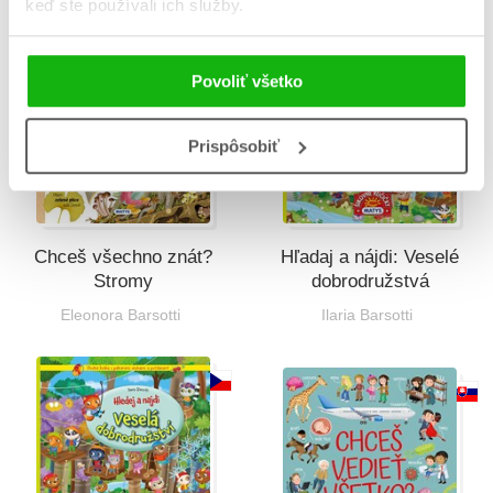
keď ste používali ich služby.
Povoliť všetko
Prispôsobiť
Chceš všechno znát?
Hľadaj a nájdi: Veselé
Stromy
dobrodružstvá
Eleonora Barsotti
Ilaria Barsotti