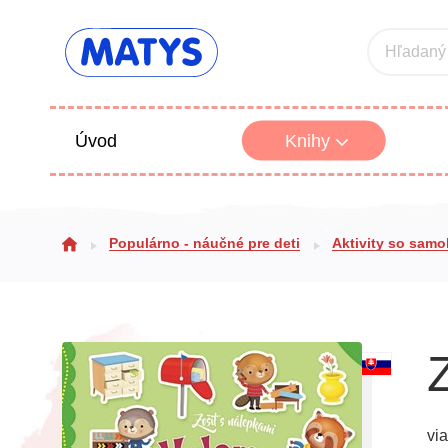
Hľadaný
Úvod
Knihy
Beletria 
Populárno - náučné pre deti
Aktivity so sam
Poézia
Výchova
vi