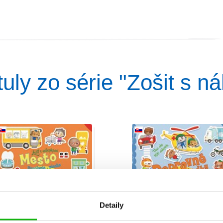
ituly zo série "Zošit s n
Detaily