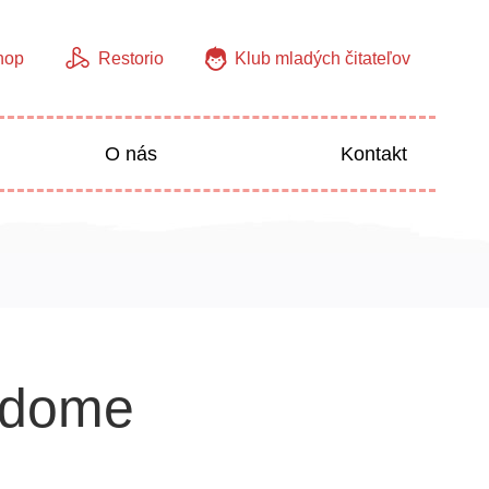
hop
Restorio
Klub mladých čitateľov
O nás
Kontakt
Jazyky
Predškoláci
V dome