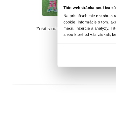
Táto webstránka používa sú
Na prispôsobenie obsahu a r
cookie. Informácie o tom, ak
médií, inzercie a analýzy. Tí
Zošit s nálepkami: Obleč malé
Zo
alebo ktoré od vás získali, ke
dievčatá