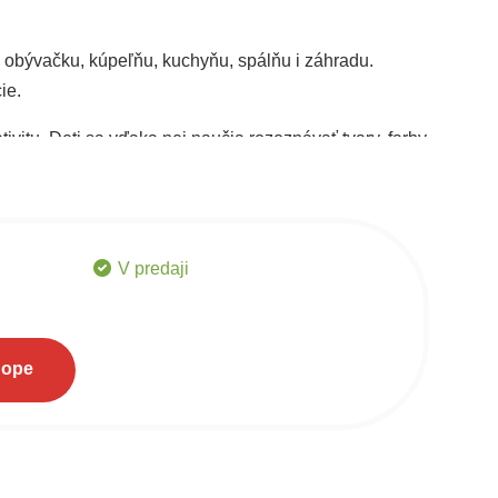
 obývačku, kúpeľňu, kuchyňu, spálňu i záhradu.
ie.
tivitu. Deti sa vďaka nej naučia rozoznávať tvary, farby
V predaji
hope