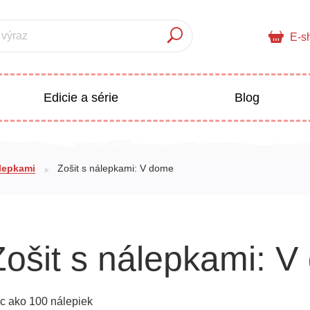
 výraz
E-s
Edicie a série
Blog
pre deti
Doplnkový sortiment
olepkami
Zošit s nálepkami: V dome
Populárno - náučné pre deti
 a pedagogika
Zošit s nálepkami: 
Všetky kategórie
ac ako 100 nálepiek