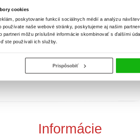
bory cookies
eklám, poskytovanie funkcií sociálnych médií a analýzu návšte
o používate naše webové stránky, poskytujeme aj našim partner
to partneri môžu príslušné informácie skombinovať s ďalšími údaj
šit s nálepkami: Mesto -
Zošit s nálepkami: Dopr
ď ste používali ich služby.
povolania a miesta
prostriedky
Prispôsobiť
Informácie