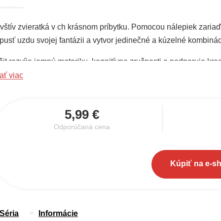
vštív zvieratká v ch krásnom príbytku. Pomocou nálepiek zariaď
pusť uzdu svojej fantázii a vytvor jedinečné a kúzelné kombinác
it rozvíja jemnú motoriku, kognitívne zručnosti a podporuje krea
funkcie jednotlivých predmetov, a pritom sa skvele zabavia!
ať viac
5,99 €
Odporúčaná cena
Kúpiť na e-s
Séria
Informácie