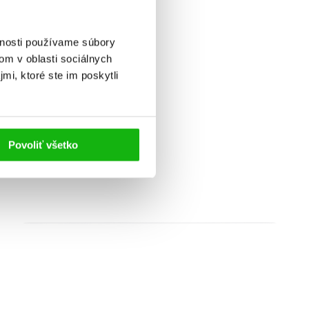
vnosti používame súbory
om v oblasti sociálnych
mi, ktoré ste im poskytli
avné
Povoliť všetko