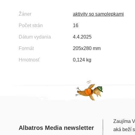
Žáner
aktivity so samolepkami
Počet strán
16
Dátum vydania
4.4.2025
Formát
205x280 mm
Hmotnosť
0,124 kg
Zaujíma V
Albatros Media newsletter
aká beží 