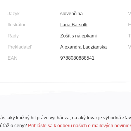
Jazyk
slovenčina
V
Ilustrátor
Ilaria Barsotti
E
Rady
Zošit s nálepkami
T
Prekladateľ
Alexandra Ladzianska
V
EAN
9788080888541
ás, aký knižný hit práve vychádza, na aký tovar je výhodná zľav
súťaž o ceny?
Prihláste sa k odberu našich e-mailových novinie