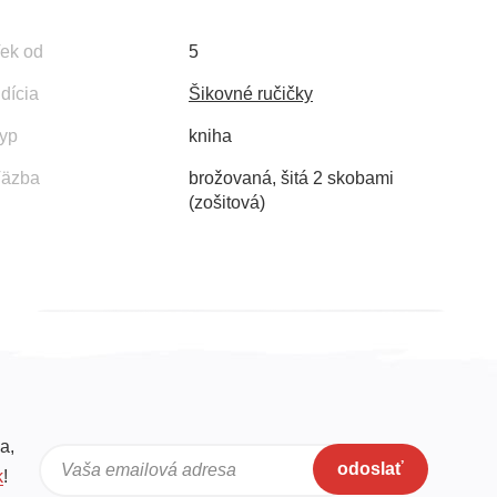
ek od
5
dícia
Šikovné ručičky
yp
kniha
äzba
brožovaná, šitá 2 skobami
(zošitová)
a,
odoslať
Vaša emailová adresa
k
!