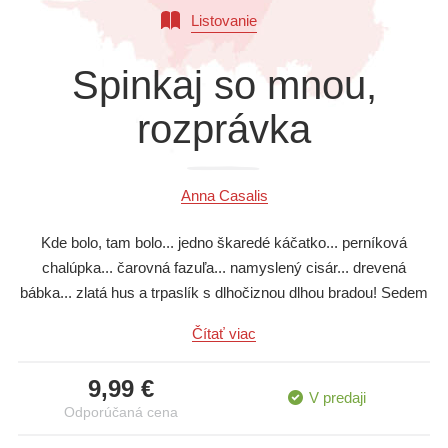
Listovanie
Všetky kategórie
Spinkaj so mnou,
rozprávka
Anna Casalis
Kde bolo, tam bolo... jedno škaredé káčatko... perníková
chalúpka... čarovná fazuľa... namyslený cisár... drevená
bábka... zlatá hus a trpaslík s dlhočiznou dlhou bradou! Sedem
magických príbehov na večerné čítanie, aby detičky spokojne
Čítať viac
zaspali a snívali sa im krásne sníčky.
Knižočka ukrýva tieto známe rozprávky: Škaredé káčatko,
9,99 €
V predaji
Janko a Marienka, Čarovná fazuľa, Cisárove nové šaty,
Odporúčaná cena
Pinocchio, Zlatá hus a Martinko Klingáč. O nádherné ilustrácie