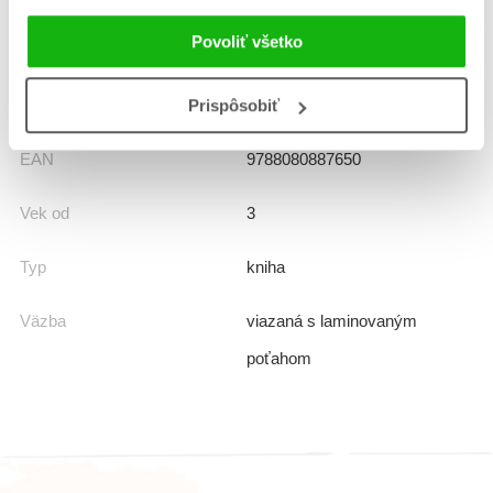
Povoliť všetko
Rady
Najlepšie príbehy Tonyho Wolfa
Prekladateľ
Ivana Belková
Prispôsobiť
EAN
9788080887650
Vek od
3
Typ
kniha
Väzba
viazaná s laminovaným
poťahom