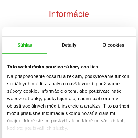
Informácie
Žáner
ilustrované knihy
Súhlas
Detaily
O cookies
rozprávka
Počet strán
64
Táto webstránka používa súbory cookies
Na prispôsobenie obsahu a reklám, poskytovanie funkcií
Dátum vydania
1.5.2023
sociálnych médií a analýzu návštevnosti používame
súbory cookie. Informácie o tom, ako používate naše
Formát
245x265 mm
webové stránky, poskytujeme aj našim partnerom v
oblasti sociálnych médií, inzercie a analýzy. Títo partneri
Hmotnosť
0,52 kg
môžu príslušné informácie skombinovať s ďalšími
údajmi, ktoré ste im poskytli alebo ktoré od vás získali,
Jazyk
slovenčina
keď ste používali ich služby.
Ilustrátor
Tony Wolf