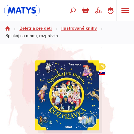
Hľadaný výraz
Beletria pre deti
Ilustrované knihy
Spinkaj so mnou, rozprávka
Beletria pre deti
Doplnkový sortiment
%
Jazyky
Poézia
Populárno - náučné pre deti
Predškoláci
Výchova a pedagogika