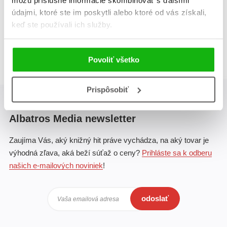
môžu príslušné informácie skombinovať s ďalšími
údajmi, ktoré ste im poskytli alebo ktoré od vás získali,
keď ste používali ich služby.
Celkom kníh:
1
1
Povoliť všetko
Prispôsobiť
Albatros Media newsletter
Zaujíma Vás, aký knižný hit práve vychádza, na aký tovar je
výhodná zľava, aká beží súťaž o ceny?
Prihláste sa k odberu
našich e-mailových noviniek
!
odoslať
Vaša emailová adresa