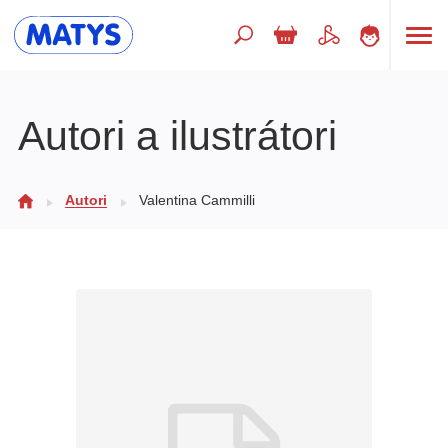
Hľadaný výraz
Autori a ilustrátori
Beletria pre deti
Autori
Valentina Cammilli
Doplnkový sortiment
Jazyky
Poézia
Populárno - náučné pre deti
Predškoláci
Výchova a pedagogika