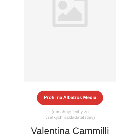
Všetky kategórie
Profil na Albatros Media
(obsahuje knihy zo
všetkých nakladateľstiev)
Valentina Cammilli