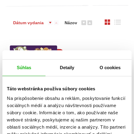
Dátum vydania
Názov
B
Súhlas
Detaily
O cookies
Táto webstránka používa súbory cookies
Na prispôsobenie obsahu a reklám, poskytovanie funkcií
sociálnych médií a analýzu návštevnosti používame
Príbehy s babičkou a
súbory cookie. Informácie o tom, ako používate naše
deduškom
webové stránky, poskytujeme aj našim partnerom v
Valentina Cammilli
oblasti sociálnych médií, inzercie a analýzy. Títo partneri