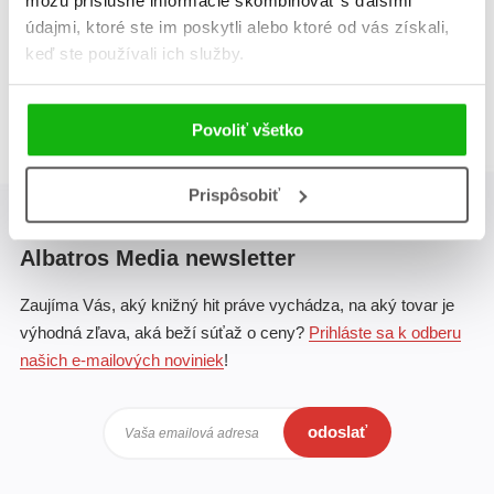
môžu príslušné informácie skombinovať s ďalšími
údajmi, ktoré ste im poskytli alebo ktoré od vás získali,
keď ste používali ich služby.
Celkom kníh:
1
1
Povoliť všetko
Prispôsobiť
Albatros Media newsletter
Zaujíma Vás, aký knižný hit práve vychádza, na aký tovar je
výhodná zľava, aká beží súťaž o ceny?
Prihláste sa k odberu
našich e-mailových noviniek
!
odoslať
Vaša emailová adresa