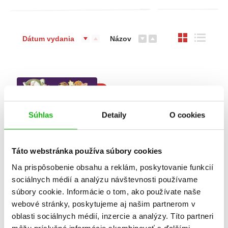
Dátum vydania
Názov
B
Súhlas
Detaily
O cookies
Táto webstránka používa súbory cookies
Na prispôsobenie obsahu a reklám, poskytovanie funkcií
sociálnych médií a analýzu návštevnosti používame
Príbehy s babičkou a
súbory cookie. Informácie o tom, ako používate naše
deduškom
webové stránky, poskytujeme aj našim partnerom v
Valentina Cammilli
oblasti sociálnych médií, inzercie a analýzy. Títo partneri