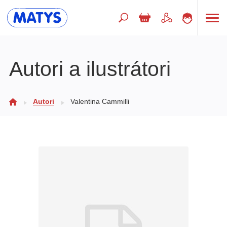
Hľadaný výraz
Autori a ilustrátori
Beletria pre deti
Autori
Valentina Cammilli
Doplnkový sortiment
Jazyky
Poézia
Populárno - náučné pre deti
Predškoláci
Výchova a pedagogika