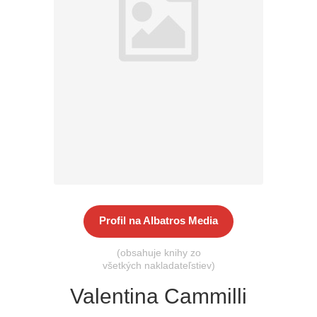
Všetky kategórie
Profil na Albatros Media
(obsahuje knihy zo
všetkých nakladateľstiev)
Valentina Cammilli