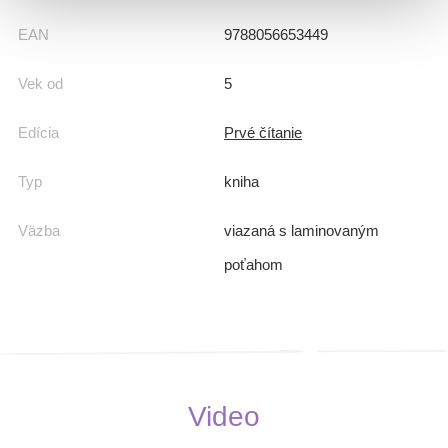
EAN
9788056653449
Vek od
5
Edícia
Prvé čítanie
Typ
kniha
Väzba
viazaná s laminovaným
poťahom
Video