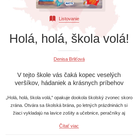
Všetky kategórie
Listovanie
Holá, holá, škola volá!
Denisa Brliťová
V tejto škole vás čaká kopec veselých
veršíkov, hádaniek a krásnych príbehov
„Holá, holá, škola volá,“ opakuje dookola školský zvonec skoro
zrána. Otvára sa školská brána, po letných prázdninách si
žiaci vykladajú na lavice zošity a učebnice, peračníky aj
desiate, začína sa nový školský rok. A okno na prváckej triede
Čítať viac
sa už nevie dočkať malých zvedavých prváčikov. Prečítajte si
milé príbehy, veselé básničky i hádanky zo školského