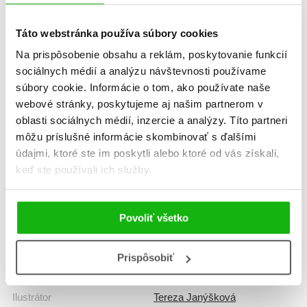
Táto webstránka používa súbory cookies
Žáner
rozprávka
Na prispôsobenie obsahu a reklám, poskytovanie funkcií
sociálnych médií a analýzu návštevnosti používame
Počet strán
48
súbory cookie. Informácie o tom, ako používate naše
webové stránky, poskytujeme aj našim partnerom v
K stiahnutiu
Ukážka.pdf
oblasti sociálnych médií, inzercie a analýzy. Títo partneri
môžu príslušné informácie skombinovať s ďalšími
údajmi, ktoré ste im poskytli alebo ktoré od vás získali,
Dátum vydania
12.6.2026
keď ste používali ich služby.
Formát
160x205 mm
Povoliť všetko
Hmotnosť
0,27 kg
Prispôsobiť
Jazyk
slovenčina
Ilustrátor
Tereza Janýšková