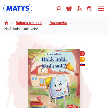
Hľadaný výraz
Beletria pre deti
Rozprávka
Holá, holá, škola volá!
Beletria pre deti
Doplnkový sortiment
B
Jazyky
N
Poézia
Populárno - náučné pre deti
Predškoláci
Výchova a pedagogika