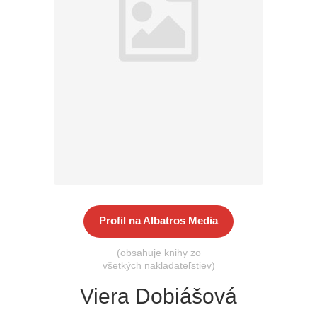
Všetky kategórie
Profil na Albatros Media
(obsahuje knihy zo
všetkých nakladateľstiev)
Viera Dobiášová