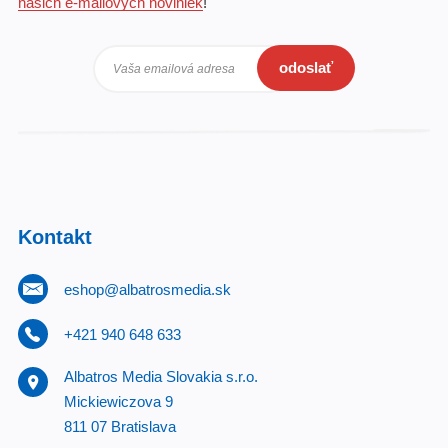
našich e-mailových noviniek
!
odoslať
Vaša emailová adresa
Kontakt
eshop@albatrosmedia.sk
+421 940 648 633
Albatros Media Slovakia s.r.o.
Mickiewiczova 9
811 07 Bratislava