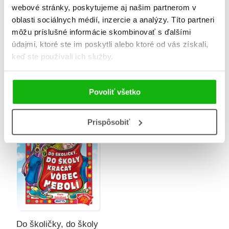
webové stránky, poskytujeme aj našim partnerom v
oblasti sociálnych médií, inzercie a analýzy. Títo partneri
môžu príslušné informácie skombinovať s ďalšími
údajmi, ktoré ste im poskytli alebo ktoré od vás získali,
keď ste používali ich služby.
My sme super prváci
Moja prvá čítanka
Viera Dobiášová
Viera Dobiášová
Povoliť všetko
Prispôsobiť
Do školičky, do školy