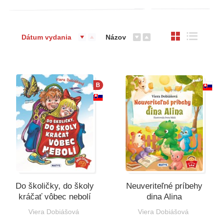
Dátum vydania
Názov
B
Do školičky, do školy
Neuveriteľné príbehy
kráčať vôbec nebolí
dina Alina
Viera Dobiášová
Viera Dobiášová