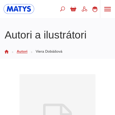
Hľadaný výraz
Autori a ilustrátori
Beletria pre deti
Autori
Viera Dobiášová
Doplnkový sortiment
Jazyky
Poézia
Populárno - náučné pre deti
Predškoláci
Výchova a pedagogika