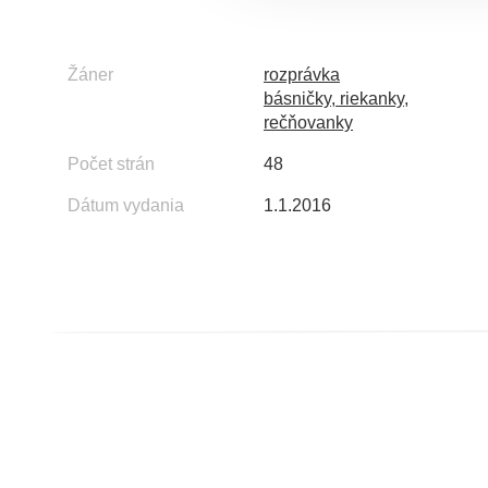
Žáner
rozprávka
básničky, riekanky,
rečňovanky
Počet strán
48
Dátum vydania
1.1.2016