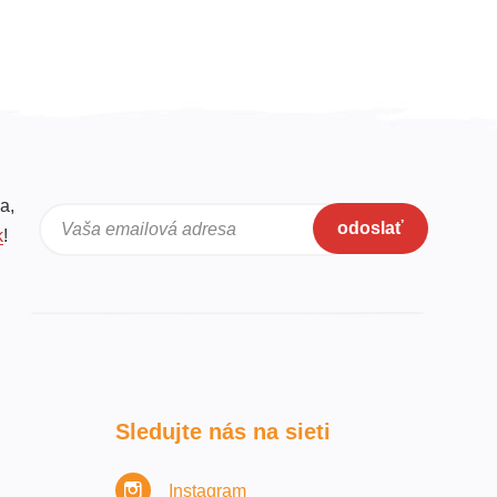
a,
odoslať
Vaša emailová adresa
k
!
Sledujte nás na sieti
Instagram