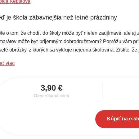
bica Kepštová
ď je škola zábavnejšia než letné prázdniny
ete o tom, že chodiť do školy môže byť nielen zaujímavé, ale a
marátov môže byť príjemným dobrodružstvom? Pomôžu vám pritom 
elé obrázky, z ktorých sa vykľuje nejedna školovina. Zistíte, že
písmenká spájajú do slabík, slabiky do slov a slová do viet. Veta
ať viac
právka alebo príbeh. Pre tých, ktorí majú radi hádanky, príslovi
vesnosti.
3,90 €
Odporúčaná cena
Kúpiť na e-s