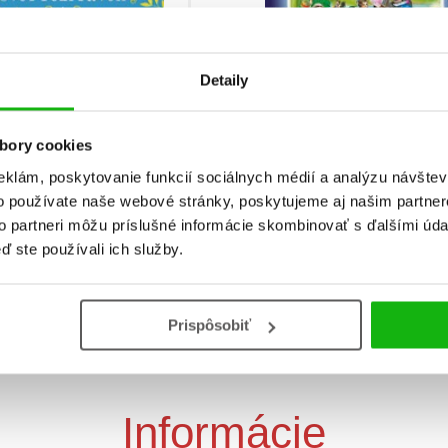
Detaily
asné príbehy: Bratia
ovci a ich magický svet
bory cookies
rozprávok
eklám, poskytovanie funkcií sociálnych médií a analýzu návšte
Najkrajší svet rozpr
bratia Grimmovci
o používate naše webové stránky, poskytujeme aj našim partner
to partneri môžu príslušné informácie skombinovať s ďalšími údaj
ď ste používali ich služby.
Prispôsobiť
Informácie