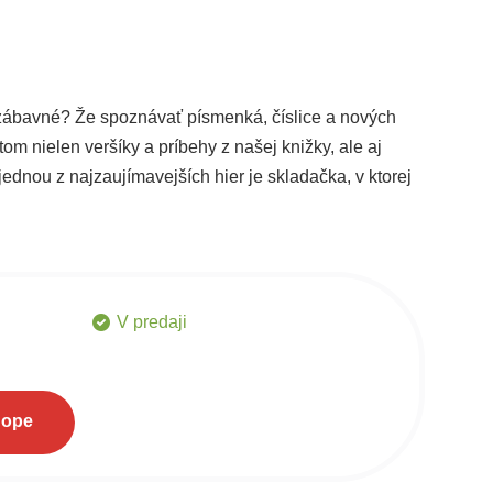
j zábavné? Že spoznávať písmenká, číslice a nových
nielen veršíky a príbehy z našej knižky, ale aj
 jednou z najzaujímavejších hier je skladačka, v ktorej
 sa chytí za ruku s inou vetou - a už je tu básnička,
a a porekadlá, sme pridali milé drobnosti z ľudovej
V predaji
hope