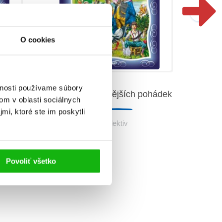
O cookies
vnosti používame súbory
Svět nejkrásnějších pohádek
ávok
om v oblasti sociálnych
mi, ktoré ste im poskytli
Kolektiv
Povoliť všetko