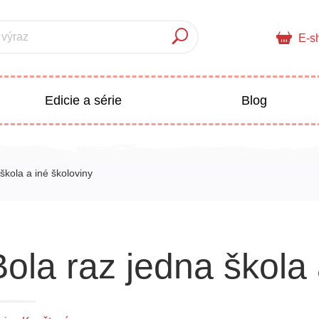
 výraz
E-s
Edicie a série
Blog
pre deti
Doplnkový sortiment
škola a iné školoviny
Populárno - náučné pre deti
 a pedagogika
Bola raz jedna škola 
Všetky kategórie