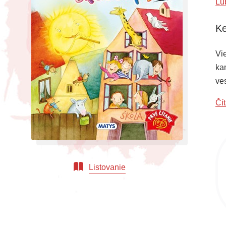
Ľu
Ke
Vi
ka
ves
sa 
Čít
roz
slo
Listovanie