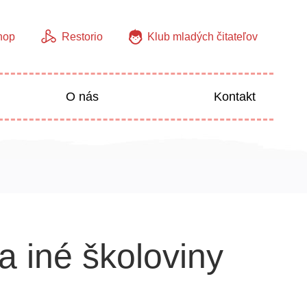
hop
Restorio
Klub mladých čitateľov
O nás
Kontakt
Jazyky
Predškoláci
a iné školoviny