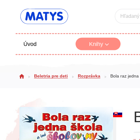
Hľadaný
Úvod
Knihy
Beletria 
Beletria pre deti
Rozprávka
Bola raz jedna 
Poézia
Výchova