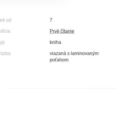
ek od
7
dícia
Prvé čítanie
yp
kniha
äzba
viazaná s laminovaným
poťahom