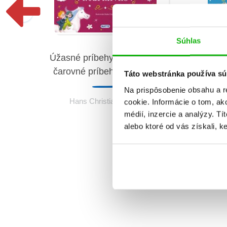
Súhlas
Úžasné príbehy: Andersenove
Úž
čarovné príbehy a rozprávky
Grimm
Táto webstránka používa sú
Na prispôsobenie obsahu a r
áčať
Hans Christian Andersen
cookie. Informácie o tom, ak
médií, inzercie a analýzy. Tí
alebo ktoré od vás získali, ke