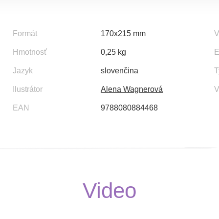
Formát
170x215 mm
V
Hmotnosť
0,25 kg
E
Jazyk
slovenčina
T
Ilustrátor
Alena Wagnerová
V
EAN
9788080884468
Video