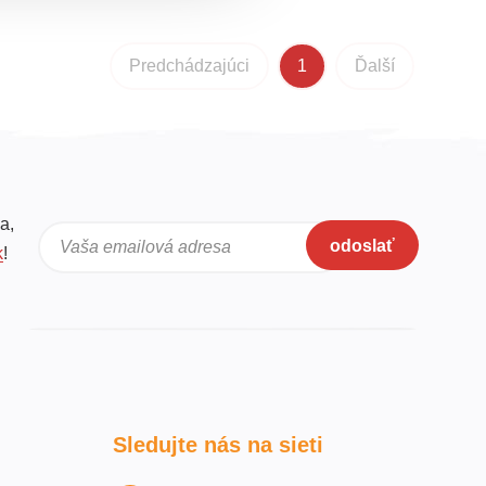
Predchádzajúci
1
Ďalší
a,
odoslať
Vaša emailová adresa
k
!
Sledujte nás na sieti