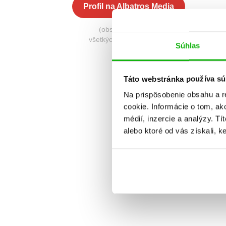
Profil na Albatros Media
(obsahuje knihy zo
všetkých nakladateľstiev)
Súhlas
Táto webstránka používa sú
Na prispôsobenie obsahu a r
cookie. Informácie o tom, ak
médií, inzercie a analýzy. Tí
alebo ktoré od vás získali, ke