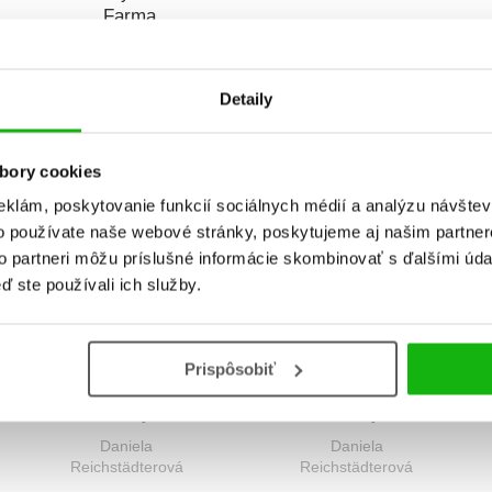
Farma
Daniela
Reichstädterová
Anna Casalis
Detaily
bory cookies
eklám, poskytovanie funkcií sociálnych médií a analýzu návšte
o používate naše webové stránky, poskytujeme aj našim partner
to partneri môžu príslušné informácie skombinovať s ďalšími údaj
ď ste používali ich služby.
Prispôsobiť
Ďuro a Muro idú do
Ďuro a Muro idú do
školy
školy
Daniela
Daniela
Reichstädterová
Reichstädterová