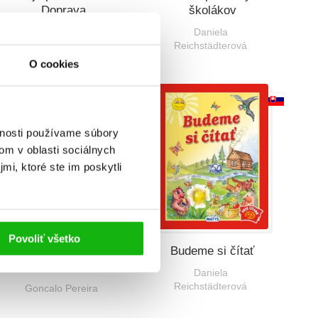
Doprava
školákov
Daniela
Reichstädterová
O cookies
vnosti používame súbory
om v oblasti sociálnych
mi, ktoré ste im poskytli
Povoliť všetko
Príšerky a ich
Budeme si čítať
kamaráti
Daniela
Reichstädterová
Goncalo Pereira