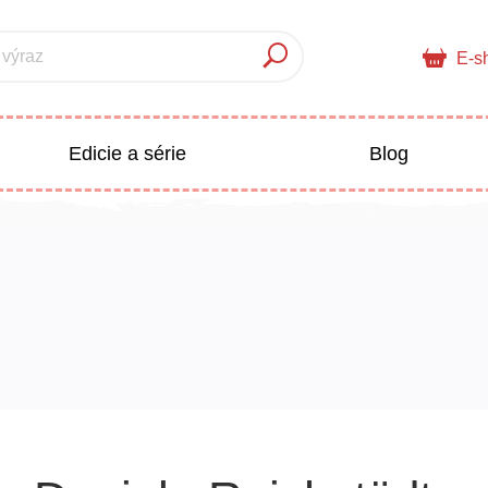
 výraz
E-s
Edicie a série
Blog
pre deti
Doplnkový sortiment
Populárno - náučné pre deti
 a pedagogika
Všetky kategórie