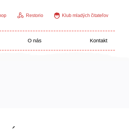
hop
Restorio
Klub mladých čitateľov
O nás
Kontakt
Jazyky
Predškoláci