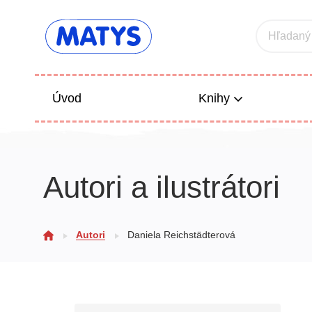
Hľadaný
Úvod
Knihy
Beletria 
Autori a ilustrátori
Poézia
Výchova
Autori
Daniela Reichstädterová