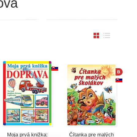
ová
B
Moja prvá knižka:
Čítanka pre malých