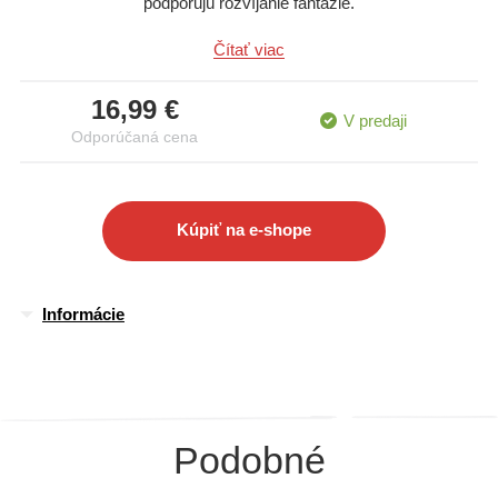
podporujú rozvíjanie fantázie.
Veľké písmená uľahčujú čítanie aj tým najmenším začínajúcim
Čítať viac
čitateľom.
16,99 €
V predaji
Odporúčaná cena
Kúpiť na e-shope
Informácie
Podobné