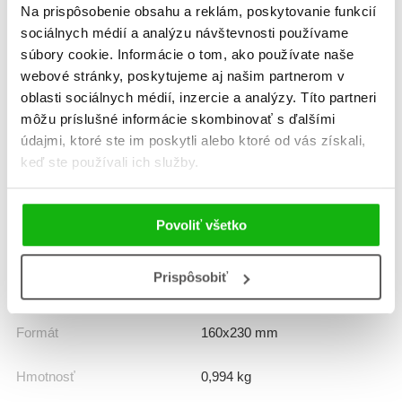
Na prispôsobenie obsahu a reklám, poskytovanie funkcií
sociálnych médií a analýzu návštevnosti používame
súbory cookie. Informácie o tom, ako používate naše
Informácie
webové stránky, poskytujeme aj našim partnerom v
oblasti sociálnych médií, inzercie a analýzy. Títo partneri
môžu príslušné informácie skombinovať s ďalšími
Žáner
rozprávka
údajmi, ktoré ste im poskytli alebo ktoré od vás získali,
keď ste používali ich služby.
Počet strán
368
K stiahnutiu
Povoliť všetko
Ukážka.pdf
Prispôsobiť
Dátum vydania
23.1.2026
Formát
160x230 mm
Hmotnosť
0,994 kg