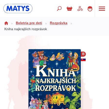
Hľadaný výraz
Beletria pre deti
Rozprávka
Kniha najkrajších rozprávok
Beletria pre deti
Doplnkový sortiment
B
Jazyky
Poézia
Populárno - náučné pre deti
Predškoláci
Výchova a pedagogika