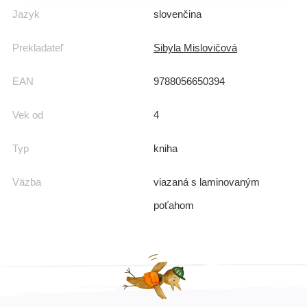
Jazyk
slovenčina
Prekladateľ
Sibyla Mislovičová
EAN
9788056650394
Vek od
4
Typ
kniha
Väzba
viazaná s laminovaným
poťahom