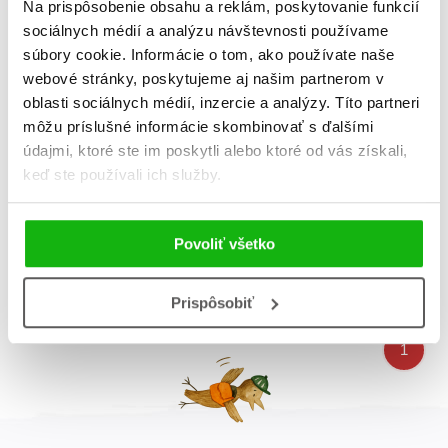
Na prispôsobenie obsahu a reklám, poskytovanie funkcií
B
N
sociálnych médií a analýzu návštevnosti používame
súbory cookie. Informácie o tom, ako používate naše
webové stránky, poskytujeme aj našim partnerom v
oblasti sociálnych médií, inzercie a analýzy. Títo partneri
môžu príslušné informácie skombinovať s ďalšími
údajmi, ktoré ste im poskytli alebo ktoré od vás získali,
Rozprávky pre 1-ročné
keď ste používali ich služby.
deti
Fiona Munro
Povoliť všetko
Celkom kníh:
3
Prispôsobiť
1