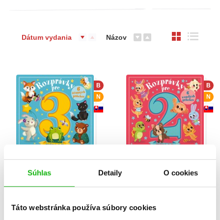
Dátum vydania
Názov
B
B
N
N
Rozprávky pre 3-ročné
Rozprávky pre 2-ročné
Súhlas
Detaily
O cookies
deti
deti
Fiona Munro
Fiona Munro
Táto webstránka používa súbory cookies