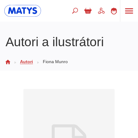
Hľadaný výraz
Autori a ilustrátori
Beletria pre deti
Autori
Fiona Munro
Doplnkový sortiment
Jazyky
Poézia
Populárno - náučné pre deti
Predškoláci
Výchova a pedagogika