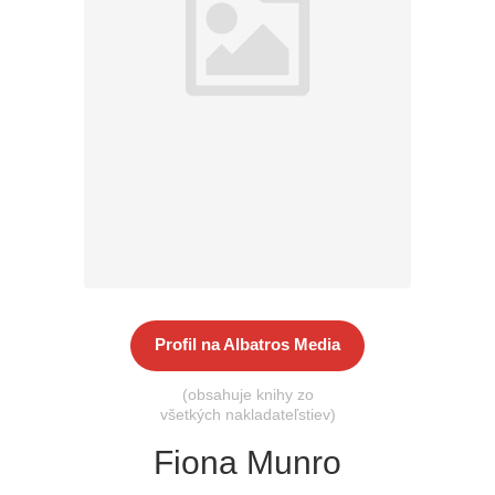
Všetky kategórie
Profil na Albatros Media
(obsahuje knihy zo
všetkých nakladateľstiev)
Fiona Munro