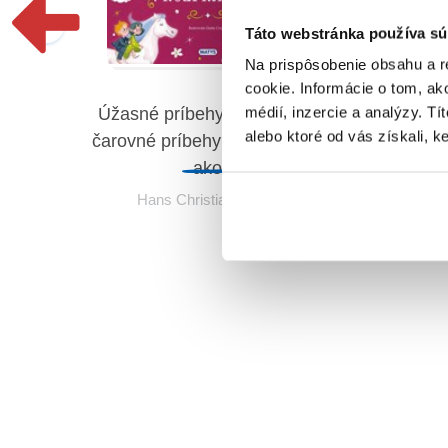
Táto webstránka používa sú
Na prispôsobenie obsahu a r
cookie. Informácie o tom, ak
médií, inzercie a analýzy. Tí
Úžasné príbehy: Andersenove
Úž
alebo ktoré od vás získali, ke
čarovné príbehy a rozprávky (2.
Grimm
akosť)
e moje
Hans Christian Andersen