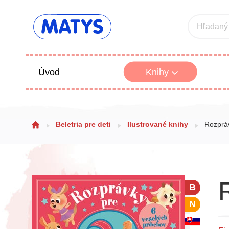
Hľadaný
Úvod
Knihy
Beletria 
Beletria pre deti
Ilustrované knihy
Rozpráv
Poézia
Výchova
B
N