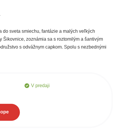
y
ia do sveta smiechu, fantázie a malých veľkých
ky Šikovnice, zoznámia sa s roztomilým a šantivým
brodružstvo s odvážnym capkom. Spolu s nezbednými
ou a myškou sa pustia do napínavého hádania, aký
V predaji
hope