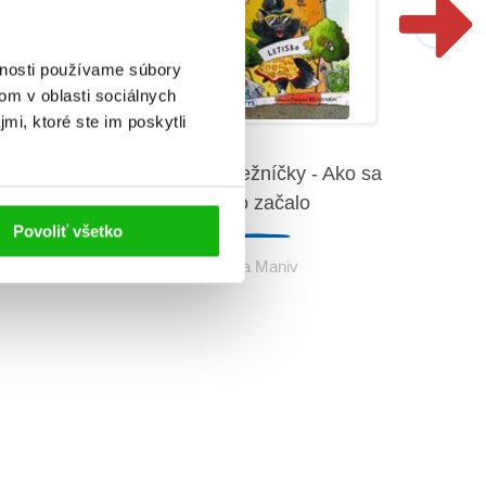
vnosti používame súbory
om v oblasti sociálnych
mi, ktoré ste im poskytli
senove
právky
Mačky svetobežníčky - Ako sa
Mačk
všetko začalo
en
Povoliť všetko
Galina Maniv