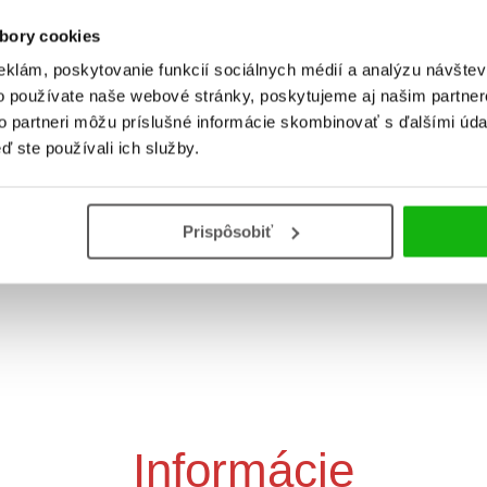
bory cookies
eklám, poskytovanie funkcií sociálnych médií a analýzu návšte
o používate naše webové stránky, poskytujeme aj našim partner
to partneri môžu príslušné informácie skombinovať s ďalšími údaj
asné príbehy: Bratia
Úžasné príbehy: Ander
ď ste používali ich služby.
ovci a ich magický svet
čarovné príbehy a roz
rozprávok (2. akosť)
bratia Grimmovci
Hans Christian Anders
Prispôsobiť
Informácie