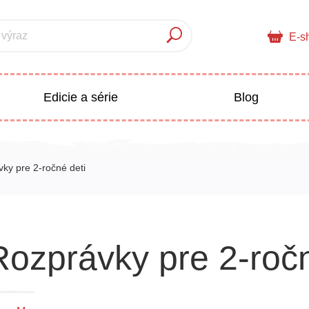
 výraz
E-s
Edicie a série
Blog
pre deti
Doplnkový sortiment
ky pre 2-ročné deti
Populárno - náučné pre deti
 a pedagogika
Rozprávky pre 2-ročn
Všetky kategórie