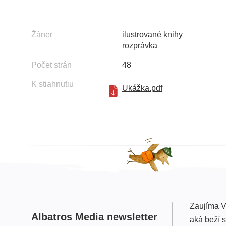
Žáner
ilustrované knihy
rozprávka
Počet strán
48
K stiahnutiu
Ukážka.pdf
Zaujíma V
Albatros Media newsletter
aká beží 