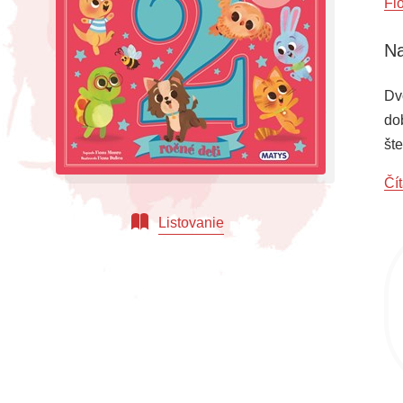
Fi
Na
Dv
do
št
ke
Čít
zá
Listovanie