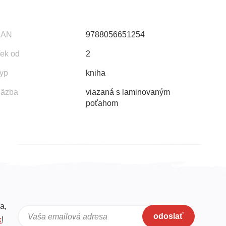
EAN
9788056651254
ek od
2
yp
kniha
äzba
viazaná s laminovaným
poťahom
a,
odoslať
Vaša emailová adresa
k
!