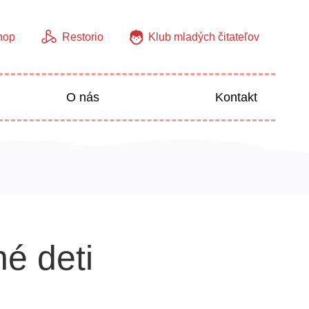
hop
Restorio
Klub mladých čitateľov
O nás
Kontakt
Jazyky
Predškoláci
é deti