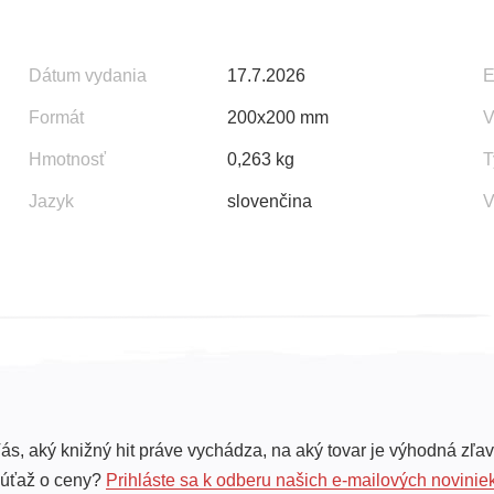
Dátum vydania
17.7.2026
Formát
200x200 mm
V
Hmotnosť
0,263 kg
T
Jazyk
slovenčina
V
ás, aký knižný hit práve vychádza, na aký tovar je výhodná zľav
súťaž o ceny?
Prihláste sa k odberu našich e-mailových novinie