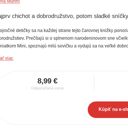
ona Munro
jprv chichot a dobrodružstvo, potom sladké sníčk
ojročné detičky sa na každej strane tejto čarovnej knižky ponor
brodružstiev. Prečítajú si o splnenom narodeninovom sne včiel
eniatkom Mini, spoznajú milú sovičku a vydajú sa na veľké do
ngurkami Hopkom a Skočkou budú skákať od radosti a s mačičk
ať viac
hadný zvuk sa ozýva v dome.
8,99 €
Odporúčaná cena
Kúpiť na e-s