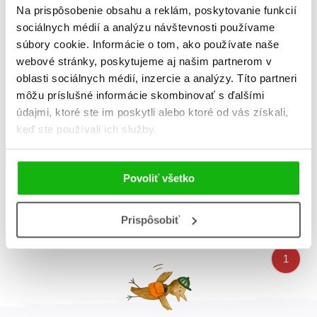
Na prispôsobenie obsahu a reklám, poskytovanie funkcií
sociálnych médií a analýzu návštevnosti používame
súbory cookie. Informácie o tom, ako používate naše
webové stránky, poskytujeme aj našim partnerom v
oblasti sociálnych médií, inzercie a analýzy. Títo partneri
môžu príslušné informácie skombinovať s ďalšími
údajmi, ktoré ste im poskytli alebo ktoré od vás získali,
keď ste používali ich služby.
Kamarát Slniečko
Iveta Malá
,
Martina Dacková
Povoliť všetko
Prispôsobiť
Celkom kníh:
1
1