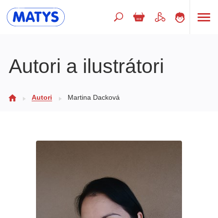
Hľadaný výraz
Autori a ilustrátori
Beletria pre deti
Autori
Martina Dacková
Doplnkový sortiment
Jazyky
Poézia
Populárno - náučné pre deti
Predškoláci
Výchova a pedagogika