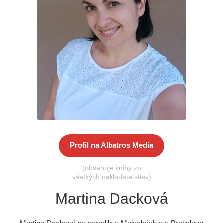
Všetky kategórie
Profil na Albatros Media
(obsahuje knihy zo
všetkých nakladateľstiev)
Martina Dacková
Martina Dacková sa narodila v Malackách a v Bratislave