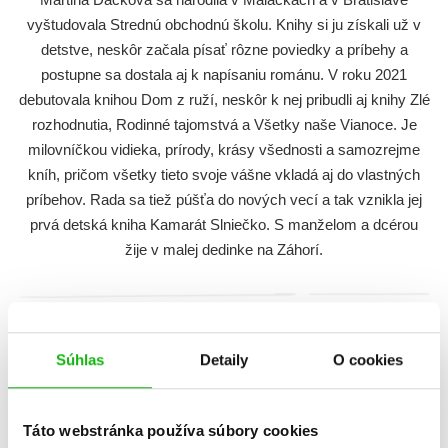
vyštudovala Strednú obchodnú školu. Knihy si ju získali už v
detstve, neskôr začala písať rôzne poviedky a príbehy a
postupne sa dostala aj k napísaniu románu. V roku 2021
debutovala knihou Dom z ruží, neskôr k nej pribudli aj knihy Zlé
rozhodnutia, Rodinné tajomstvá a Všetky naše Vianoce. Je
milovníčkou vidieka, prírody, krásy všednosti a samozrejme
kníh, pričom všetky tieto svoje vášne vkladá aj do vlastných
príbehov. Rada sa tiež púšťa do nových vecí a tak vznikla jej
prvá detská kniha Kamarát Slniečko. S manželom a dcérou
žije v malej dedinke na Záhorí.
Dátum vydania
Názov
Súhlas
Detaily
O cookies
Táto webstránka používa súbory cookies