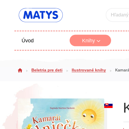
Hľadaný
Úvod
Knihy
Beletria 
Beletria pre deti
Ilustrované knihy
Kamará
Poézia
Výchova