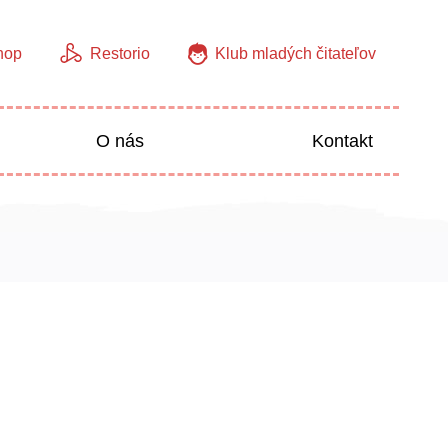
hop
Restorio
Klub mladých čitateľov
O nás
Kontakt
Jazyky
Predškoláci