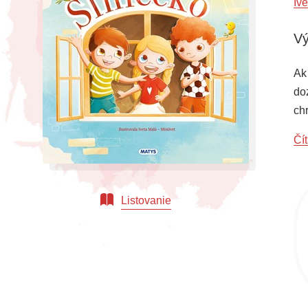
Iv
Vý
Ak 
doz
ch
Čít
Listovanie