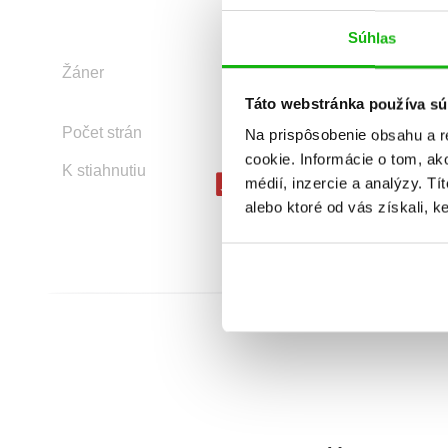
Súhlas
Žáner
ilustrované knihy
príbehy detí
Táto webstránka používa sú
Počet strán
40
Na prispôsobenie obsahu a r
cookie. Informácie o tom, ak
K stiahnutiu
Ukážka.pdf
médií, inzercie a analýzy. Tí
alebo ktoré od vás získali, ke