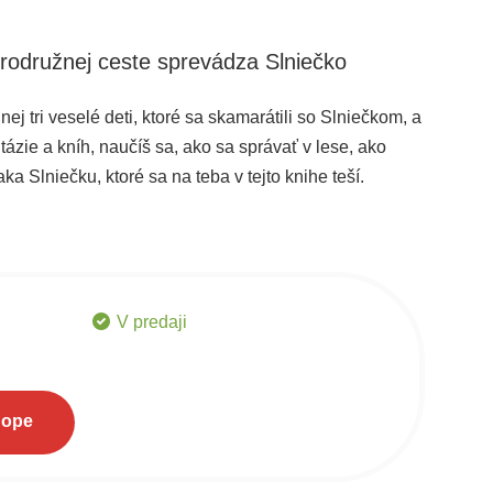
brodružnej ceste sprevádza Slniečko
 nej tri veselé deti, ktoré sa skamarátili so Slniečkom, a
tázie a kníh, naučíš sa, ako sa správať v lese, ako
a Slniečku, ktoré sa na teba v tejto knihe teší.
V predaji
hope