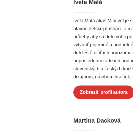
Iveta Malá
Iveta Malá alias Miniivet j
hlavne detskej ilustrácii a
príbehy aby sa deti mohli po
vytvoriť príjemné a podnetné
deti tešiť, učiť ich porozume
neposlednom rade ich podporo
slovenských a českých knižk
dizajnom, návrhom hračiek, 
Zobraziť profil autora
Martina Dacková