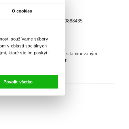
O cookies
EAN
9788080888435
ek od
3
vnosti používame súbory
yp
kniha
om v oblasti sociálnych
mi, ktoré ste im poskytli
äzba
viazaná s laminovaným
poťahom
Povoliť všetko