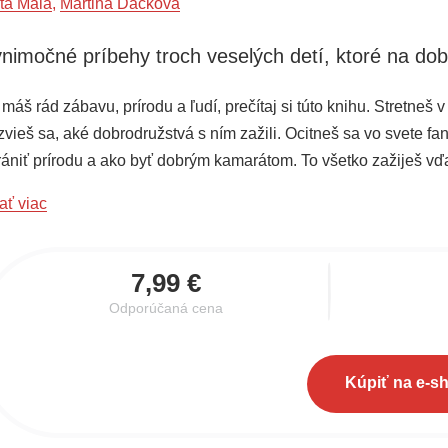
eta Malá
,
Martina Dacková
nimočné príbehy troch veselých detí, ktoré na do
máš rád zábavu, prírodu a ľudí, prečítaj si túto knihu. Stretneš v
vieš sa, aké dobrodružstvá s ním zažili. Ocitneš sa vo svete fan
rániť prírodu a ako byť dobrým kamarátom. To všetko zažiješ vďak
ať viac
7,99 €
Odporúčaná cena
Kúpiť na e-s