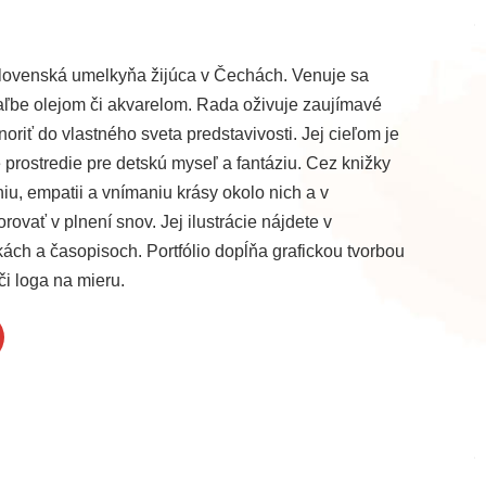
e slovenská umelkyňa žijúca v Čechách. Venuje sa
 maľbe olejom či akvarelom. Rada oživuje zaujímavé
noriť do vlastného sveta predstavivosti. Jej cieľom je
 prostredie pre detskú myseľ a fantáziu. Cez knižky
niu, empatii a vnímaniu krásy okolo nich a v
vať v plnení snov. Jej ilustrácie nájdete v
ách a časopisoch. Portfólio dopĺňa grafickou tvorbou
či loga na mieru.