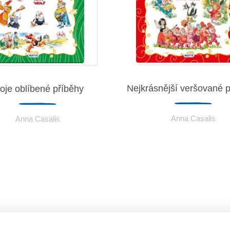
Nejkrásnější veršované 
oje oblíbené příběhy
Anna Casalis
Anna Casalis
Informácie