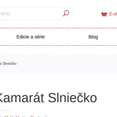
 výraz
E-s
Edicie a série
Blog
pre deti
Doplnkový sortiment
t Slniečko
Populárno - náučné pre deti
 a pedagogika
Kamarát Slniečko
Všetky kategórie