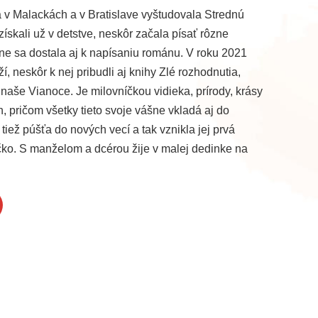
 v Malackách a v Bratislave vyštudovala Strednú
získali už v detstve, neskôr začala písať rôzne
ne sa dostala aj k napísaniu románu. V roku 2021
, neskôr k nej pribudli aj knihy Zlé rozhodnutia,
naše Vianoce. Je milovníčkou vidieka, prírody, krásy
 pričom všetky tieto svoje vášne vkladá aj do
tiež púšťa do nových vecí a tak vznikla jej prvá
ko. S manželom a dcérou žije v malej dedinke na