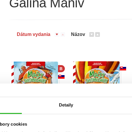
Galina Maniv
Dátum vydania
Názov
B
Detaily
bory cookies
Mačky
Mačky