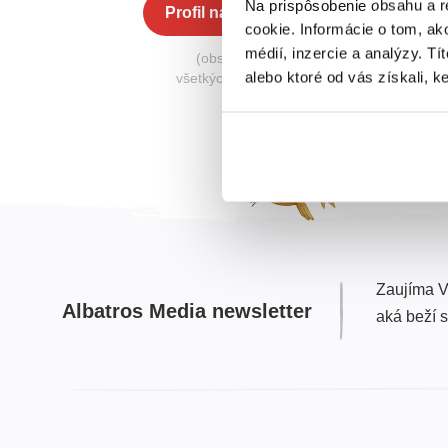
Na prispôsobenie obsahu a r
Profil na Albatros Media
cookie. Informácie o tom, ak
médií, inzercie a analýzy. Tí
(obsahuje knihy zo
alebo ktoré od vás získali, ke
všetkých nakladateľstiev)
Zaujíma V
Albatros Media newsletter
aká beží 