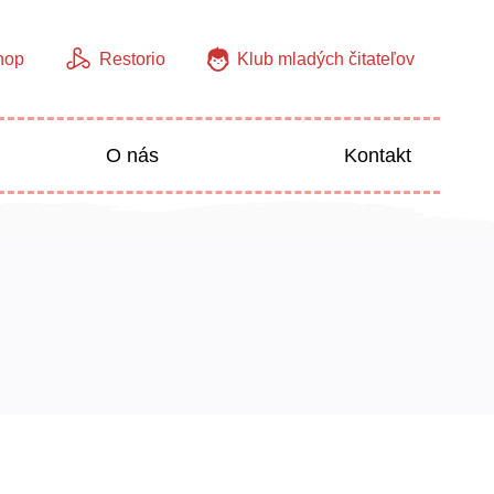
hop
Restorio
Klub mladých čitateľov
O nás
Kontakt
Jazyky
Predškoláci