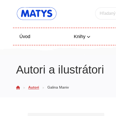
Hľadaný
Úvod
Knihy
Beletria 
Autori a ilustrátori
Poézia
Výchova
Autori
Galina Maniv