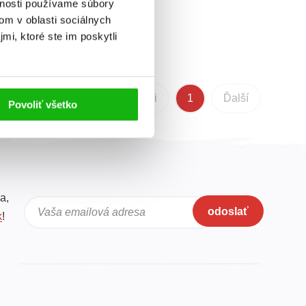
vnosti používame súbory
om v oblasti sociálnych
mi, ktoré ste im poskytli
Predchádzajúci
1
Ďalší
Povoliť všetko
a,
odoslať
Vaša emailová adresa
k
!