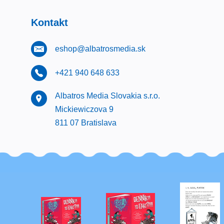
Kontakt
eshop@albatrosmedia.sk
+421 940 648 633
Albatros Media Slovakia s.r.o.
Mickiewiczova 9
811 07 Bratislava