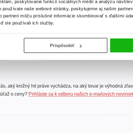
eklám, poskytovanie funkcií sociálnych médií a analýzu návšte
svetobežníčky - Ako
svetobežníčky -
sa všetko začalo
Stratený priateľ
o používate naše webové stránky, poskytujeme aj našim partner
to partneri môžu príslušné informácie skombinovať s ďalšími údaj
Galina Maniv
Galina Maniv
ď ste používali ich služby.
Celkom kníh:
2
Prispôsobiť
ás, aký knižný hit práve vychádza, na aký tovar je výhodná zľav
súťaž o ceny?
Prihláste sa k odberu našich e-mailových novinie