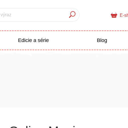
 výraz
E-s
Edicie a série
Blog
pre deti
Doplnkový sortiment
Populárno - náučné pre deti
 a pedagogika
Všetky kategórie