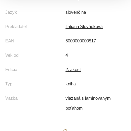
Jazyk
slovenčina
Prekladateľ
Tatiana Slováčková
EAN
5000000000917
Vek od
4
Edícia
2. akosť
Typ
kniha
Väzba
viazaná s laminovaným
poťahom