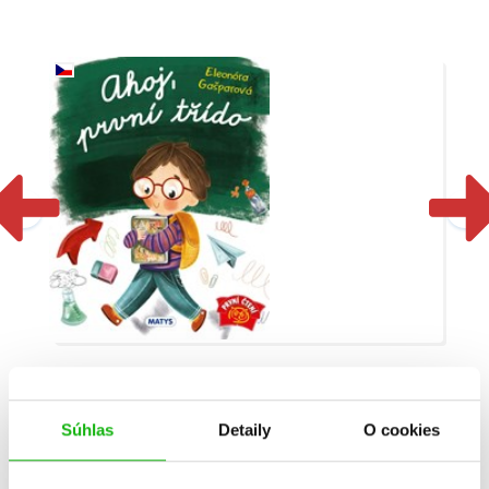
Ahoj, první třído
Súhlas
Detaily
O cookies
Eleonóra Gašparová