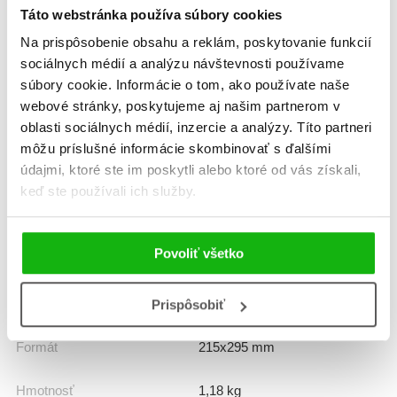
Táto webstránka používa súbory cookies
Na prispôsobenie obsahu a reklám, poskytovanie funkcií
sociálnych médií a analýzu návštevnosti používame
Informácie
súbory cookie. Informácie o tom, ako používate naše
webové stránky, poskytujeme aj našim partnerom v
oblasti sociálnych médií, inzercie a analýzy. Títo partneri
môžu príslušné informácie skombinovať s ďalšími
Žáner
rozprávka
údajmi, ktoré ste im poskytli alebo ktoré od vás získali,
keď ste používali ich služby.
Počet strán
216
K stiahnutiu
Ukážka.pdf
Povoliť všetko
Dátum vydania
12.6.2026
Prispôsobiť
Formát
215x295 mm
Hmotnosť
1,18 kg