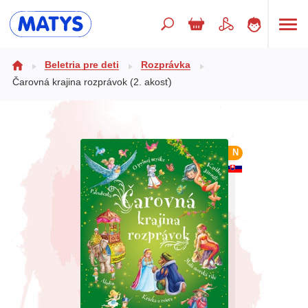
Hľadaný výraz
Beletria pre deti
Rozprávka
Čarovná krajina rozprávok (2. akosť)
Beletria pre deti
Doplnkový sortiment
N
Jazyky
Poézia
Populárno - náučné pre deti
Predškoláci
Výchova a pedagogika