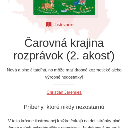
Všetky kategórie
Listovanie
Čarovná krajina
rozprávok (2. akosť)
Nová a plne čitateľná, no môže mať drobné kozmetické alebo
výrobné nedostatky!
Christian Jeremies
Príbehy, ktoré nikdy nezostarnú
V tejto krásne ilustrovanej knižke čakajú na deti stránky plné
farieb a tých najznámejších rozprávok. Je dokonalá na prvé