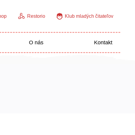
hop
Restorio
Klub mladých čitateľov
O nás
Kontakt
Jazyky
Predškoláci