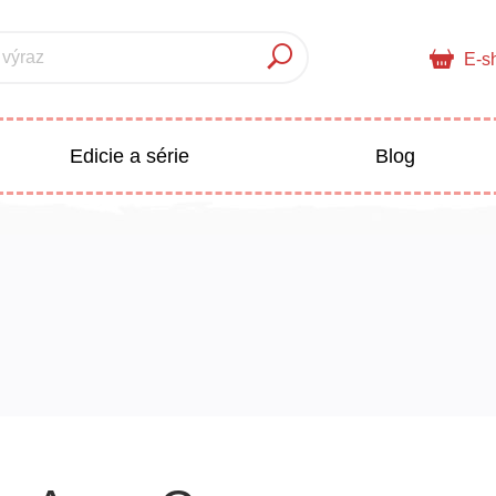
 výraz
E-s
Edicie a série
Blog
pre deti
Doplnkový sortiment
Populárno - náučné pre deti
 a pedagogika
Všetky kategórie