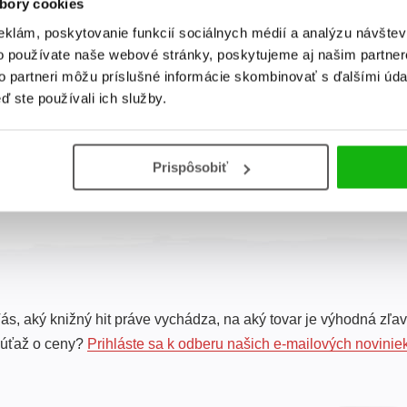
bory cookies
eklám, poskytovanie funkcií sociálnych médií a analýzu návšte
Dinománia: Všetko
o používate naše webové stránky, poskytujeme aj našim partner
o dinosauroch
to partneri môžu príslušné informácie skombinovať s ďalšími údaj
Giuseppe Brillante
,
ď ste používali ich služby.
Anna Cessa
Prispôsobiť
Celkom kníh:
1
ás, aký knižný hit práve vychádza, na aký tovar je výhodná zľav
súťaž o ceny?
Prihláste sa k odberu našich e-mailových novinie