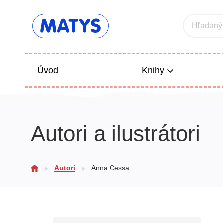
Hľadaný
Úvod
Knihy
Beletria 
Autori a ilustrátori
Poézia
Výchova
Autori
Anna Cessa