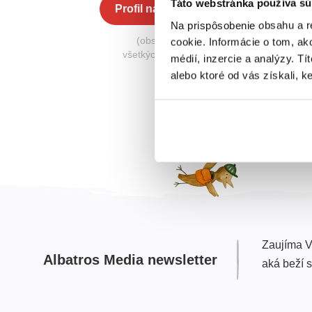
Táto webstránka používa sú
Profil na Albatros Media
Na prispôsobenie obsahu a r
(obsahuje knihy zo
cookie. Informácie o tom, ak
všetkých nakladateľstiev)
médií, inzercie a analýzy. Tí
alebo ktoré od vás získali, ke
Zaujíma V
Albatros Media newsletter
aká beží 