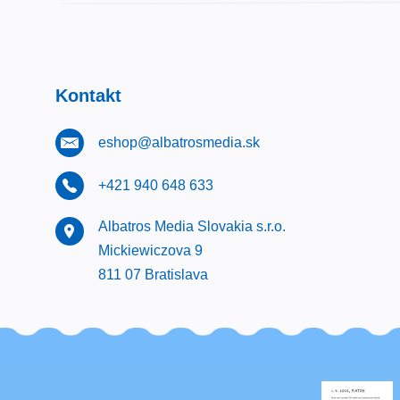
Kontakt
eshop@albatrosmedia.sk
+421 940 648 633
Albatros Media Slovakia s.r.o.
Mickiewiczova 9
811 07 Bratislava