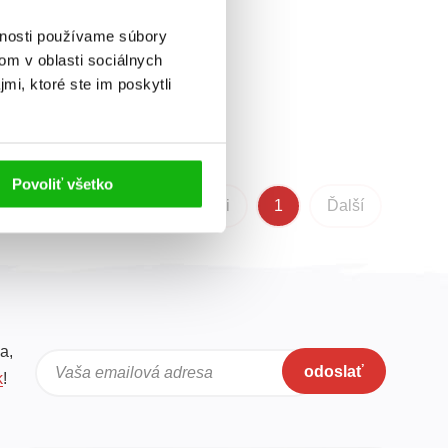
vnosti používame súbory
om v oblasti sociálnych
mi, ktoré ste im poskytli
Povoliť všetko
Predchádzajúci
1
Ďalší
a,
odoslať
Vaša emailová adresa
k
!