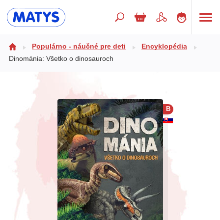
Hľadaný výraz
Populárno - náučné pre deti
Encyklopédia
Dinománia: Všetko o dinosauroch
Beletria pre deti
Doplnkový sortiment
B
Jazyky
Poézia
Populárno - náučné pre deti
Predškoláci
Výchova a pedagogika