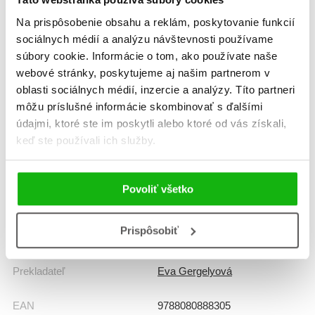
Na prispôsobenie obsahu a reklám, poskytovanie funkcií
Žáner
encyklopédia
sociálnych médií a analýzu návštevnosti používame
súbory cookie. Informácie o tom, ako používate naše
Počet strán
144
webové stránky, poskytujeme aj našim partnerom v
oblasti sociálnych médií, inzercie a analýzy. Títo partneri
Dátum vydania
1.9.2024
môžu príslušné informácie skombinovať s ďalšími
údajmi, ktoré ste im poskytli alebo ktoré od vás získali,
Formát
220x295 mm
keď ste používali ich služby.
Hmotnosť
0,88 kg
Povoliť všetko
Jazyk
slovenčina
Prispôsobiť
Ilustrátor
Román García Mora
Prekladateľ
Eva Gergelyová
EAN
9788080888305