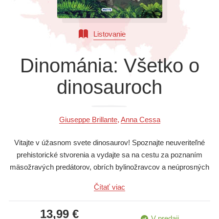
Všetky kategórie
Listovanie
Dinománia: Všetko o
dinosauroch
Giuseppe Brillante
,
Anna Cessa
Vitajte v úžasnom svete dinosaurov! Spoznajte neuveriteľné
prehistorické stvorenia a vydajte sa na cestu za poznaním
mäsožravých predátorov, obrích bylinožravcov a neúprosných
morských plazov. Aké objavy nám paleontológovia priniesli a
Čítať viac
ako sa menil náš pohľad na tieto praveké bytosti? Všetky
informácie, doplnené o realistické ilustrácie, sú podané
13,99 €
jednoducho a zrozumiteľne a opisujú niektoré z
V predaji