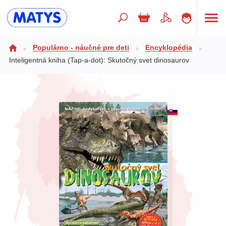
Hľadaný výraz
Populárno - náučné pre deti
Encyklopédia
Inteligentná kniha (Tap-a-dot): Skutočný svet dinosaurov
Beletria pre deti
Doplnkový sortiment
Jazyky
Poézia
Populárno - náučné pre deti
Predškoláci
Výchova a pedagogika