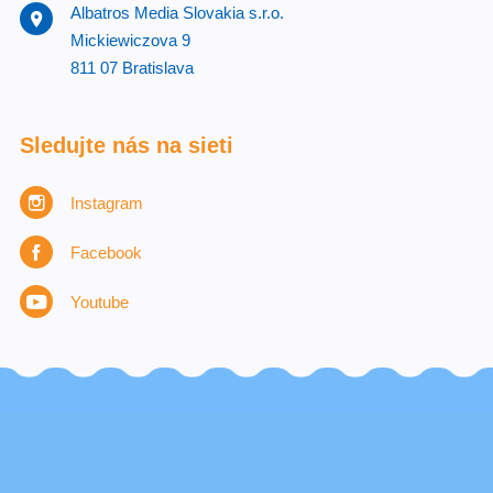
Albatros Media Slovakia s.r.o.
Mickiewiczova 9
811 07 Bratislava
Sledujte nás na sieti
Instagram
Facebook
Youtube