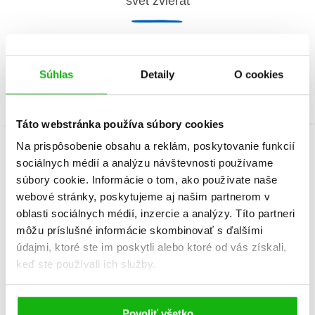
svet zvierat
a
Elizabeth Cranford
Súhlas
Detaily
O cookies
Táto webstránka používa súbory cookies
Na prispôsobenie obsahu a reklám, poskytovanie funkcií
sociálnych médií a analýzu návštevnosti používame
Informácie
súbory cookie. Informácie o tom, ako používate naše
webové stránky, poskytujeme aj našim partnerom v
oblasti sociálnych médií, inzercie a analýzy. Títo partneri
Žáner
encyklopédia
môžu príslušné informácie skombinovať s ďalšími
interaktívne knihy
údajmi, ktoré ste im poskytli alebo ktoré od vás získali,
keď ste používali ich služby.
Počet strán
62
Dátum vydania
1.10.2018
Povoliť všetko