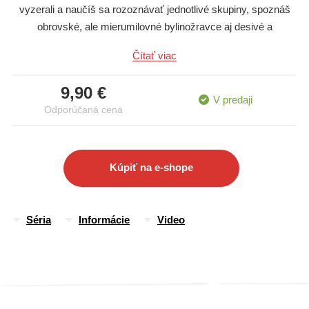
vyzerali a naučíš sa rozoznávať jednotlivé skupiny, spoznáš
obrovské, ale mierumilovné bylinožravce aj desivé a
inteligentné mäsožravce, ich mláďatá, zvyky, vývoj aj príčiny
Čítať viac
ich vyhynutia a ešte oveľa viac. Použi aplikáciu na sledovanie
úžasných videí, ktoré ťa vtiahnu priamo do sveta zvierat!
9,90 €
V predaji
Odporúčaná cena
Kúpiť na e-shope
Séria
Informácie
Video