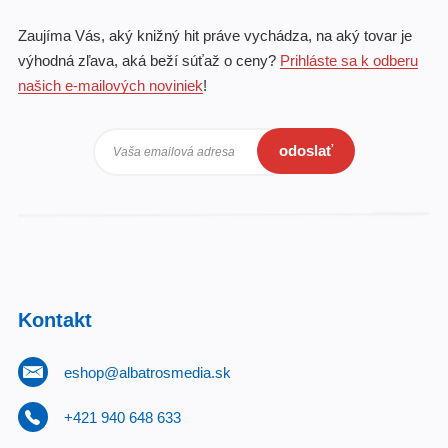
Zaujíma Vás, aký knižný hit práve vychádza, na aký tovar je
výhodná zľava, aká beží súťaž o ceny?
Prihláste sa k odberu
našich e-mailových noviniek
!
odoslať
Vaša emailová adresa
Kontakt
eshop@albatrosmedia.sk
+421 940 648 633