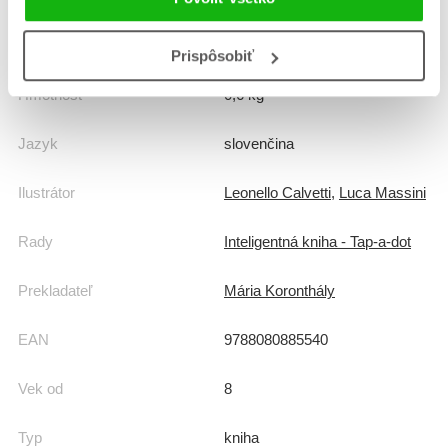
Formát
235x295 mm
Prispôsobiť
Hmotnosť
0,6 kg
Jazyk
slovenčina
Ilustrátor
Leonello Calvetti
,
Luca Massini
Rady
Inteligentná kniha - Tap-a-dot
Prekladateľ
Mária Koronthály
EAN
9788080885540
Vek od
8
Typ
kniha