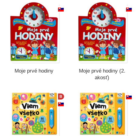
Všetky kategórie
Moje prvé hodiny
Moje prvé hodiny (2.
akosť)
B