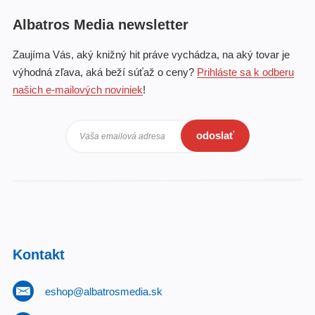
Albatros Media newsletter
Zaujíma Vás, aký knižný hit práve vychádza, na aký tovar je
výhodná zľava, aká beží súťaž o ceny?
Prihláste sa k odberu
našich e-mailových noviniek
!
odoslať
Vaša emailová adresa
Kontakt
eshop@albatrosmedia.sk