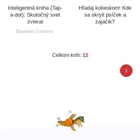
Inteligentná kniha (Tap-
Hľadaj kolieskom! Kde
a-dot): Skutočný svet
sa skryli psíček a
zvierat
zajačik?
Elizabeth Cranford
Celkom kníh:
12
1