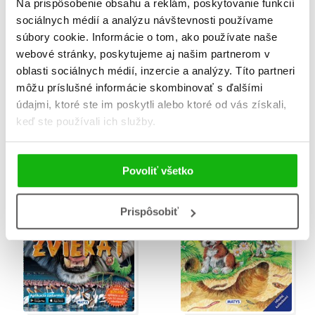
Na prispôsobenie obsahu a reklám, poskytovanie funkcií
sociálnych médií a analýzu návštevnosti používame
súbory cookie. Informácie o tom, ako používate naše
webové stránky, poskytujeme aj našim partnerom v
oblasti sociálnych médií, inzercie a analýzy. Títo partneri
môžu príslušné informácie skombinovať s ďalšími
Inteligentná kniha (Tap-
Inteligentná kniha (Tap-
údajmi, ktoré ste im poskytli alebo ktoré od vás získali,
a-dot): Ľudské telo
a-dot): Skutočný svet
keď ste používali ich služby.
dinosaurov
Marcus Johnson
Marcus Johnson
Povoliť všetko
Prispôsobiť
%