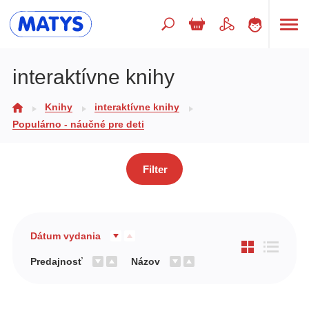
Hľadaný výraz
interaktívne knihy
Knihy
interaktívne knihy
Beletria pre deti
Populárno - náučné pre deti
Doplnkový sortiment
Jazyky
Filter
Poézia
Populárno - náučné pre deti
Dátum vydania
Predškoláci
Predajnosť
Názov
Výchova a pedagogika