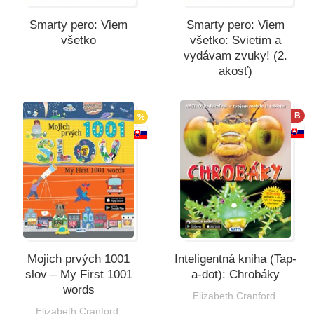
Smarty pero: Viem
Smarty pero: Viem
všetko
všetko: Svietim a
vydávam zvuky! (2.
akosť)
B
%
Mojich prvých 1001
Inteligentná kniha (Tap-
slov – My First 1001
a-dot): Chrobáky
words
Elizabeth Cranford
Elizabeth Cranford