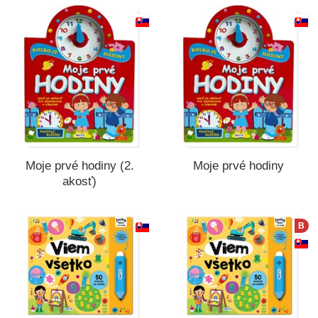
Všetky kategórie
Moje prvé hodiny (2.
Moje prvé hodiny
akosť)
B