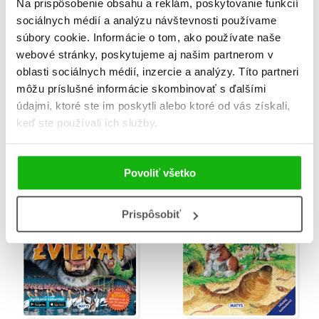
Na prispôsobenie obsahu a reklám, poskytovanie funkcií
sociálnych médií a analýzu návštevnosti používame
súbory cookie. Informácie o tom, ako používate naše
webové stránky, poskytujeme aj našim partnerom v
oblasti sociálnych médií, inzercie a analýzy. Títo partneri
môžu príslušné informácie skombinovať s ďalšími
Inteligentná kniha (Tap-
Inteligentná kniha (Tap-
údajmi, ktoré ste im poskytli alebo ktoré od vás získali,
a-dot): Ľudské telo
a-dot): Skutočný svet
keď ste používali ich služby.
dinosaurov
Marcus Johnson
Marcus Johnson
Povoliť všetko
Prispôsobiť
%