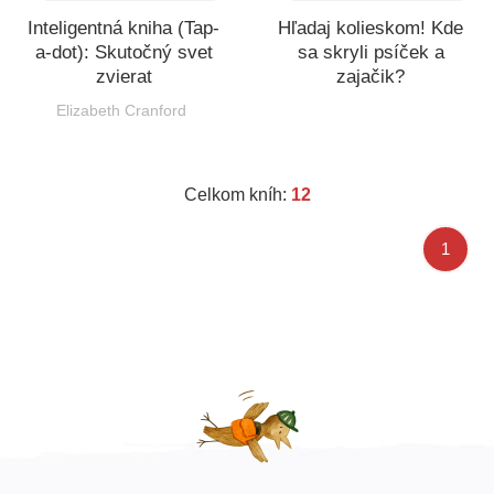
Inteligentná kniha (Tap-
Hľadaj kolieskom! Kde
a-dot): Skutočný svet
sa skryli psíček a
zvierat
zajačik?
Elizabeth Cranford
Celkom kníh:
12
1