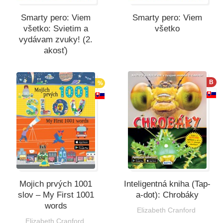
Smarty pero: Viem
Smarty pero: Viem
všetko: Svietim a
všetko
vydávam zvuky! (2.
akosť)
B
%
Mojich prvých 1001
Inteligentná kniha (Tap-
slov – My First 1001
a-dot): Chrobáky
words
Elizabeth Cranford
Elizabeth Cranford