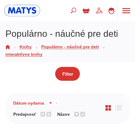
Hľadaný výraz
Populárno - náučné pre deti
Knihy
Populárno - náučné pre deti
Beletria pre deti
interaktívne knihy
Doplnkový sortiment
Jazyky
Filter
Poézia
Populárno - náučné pre deti
Dátum vydania
Predškoláci
Predajnosť
Názov
Výchova a pedagogika