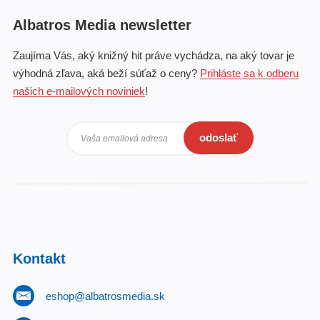
Albatros Media newsletter
Zaujíma Vás, aký knižný hit práve vychádza, na aký tovar je
výhodná zľava, aká beží súťaž o ceny?
Prihláste sa k odberu
našich e-mailových noviniek
!
odoslať
Vaša emailová adresa
Kontakt
eshop@albatrosmedia.sk