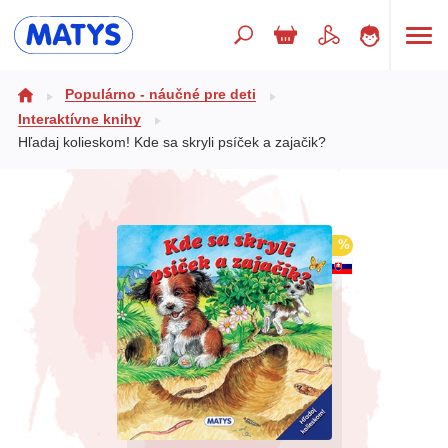
Hľadaný výraz
Populárno - náučné pre deti
Interaktívne knihy
Hľadaj kolieskom! Kde sa skryli psíček a zajačik?
Beletria pre deti
Doplnkový sortiment
Jazyky
%
Poézia
Populárno - náučné pre deti
Predškoláci
Výchova a pedagogika