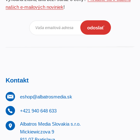
našich e-mailových noviniek
!
odoslať
Vaša emailová adresa
Kontakt
eshop@albatrosmedia.sk
+421 940 648 633
Albatros Media Slovakia s.r.o.
Mickiewiczova 9
811 07 Bratislava