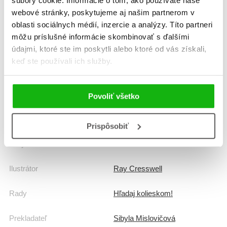
súbory cookie. Informácie o tom, ako používate naše
Žáner
interaktívne knihy
webové stránky, poskytujeme aj našim partnerom v
náučné leporelo
oblasti sociálnych médií, inzercie a analýzy. Títo partneri
môžu príslušné informácie skombinovať s ďalšími
Počet strán
18
údajmi, ktoré ste im poskytli alebo ktoré od vás získali,
keď ste používali ich služby.
Dátum vydania
1.8.2015
Formát
165x165 mm
Povoliť všetko
Hmotnosť
0,4 kg
Prispôsobiť
Jazyk
slovenčina
Ilustrátor
Ray Cresswell
Rady
Hľadaj kolieskom!
Prekladateľ
Sibyla Mislovičová