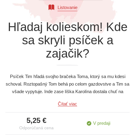
Všetky kategórie
Listovanie
Hľadaj kolieskom! Kde
sa skryli psíček a
zajačik?
Psíček Tim hľadá svojho bračeka Toma, ktorý sa mu kdesi
schoval. Roztopašný Tom behá po celom gazdovstve a Tim sa
všade vypytuje. Inde zase líška Karolína dostala chuť na
zajačika. Ten je však veľmi šikovný a rýchlo pred líškou uteká
Čítať viac
a schováva sa. Otáčaj kolieskom a pomôž nájsť psíčkovi
Timovi bračeka Toma a zisti, kde všade sa líške Karolíne
5,25 €
šikovný zajačik schovával a stále unikal.
V predaji
Odporúčaná cena