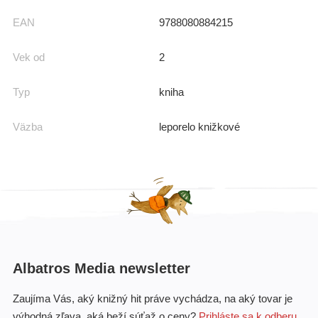
EAN
9788080884215
Vek od
2
Typ
kniha
Väzba
leporelo knižkové
Albatros Media newsletter
Zaujíma Vás, aký knižný hit práve vychádza, na aký tovar je
výhodná zľava, aká beží súťaž o ceny?
Prihláste sa k odberu