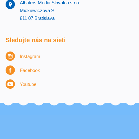
Albatros Media Slovakia s.r.o.
Mickiewiczova 9
811 07 Bratislava
Sledujte nás na sieti
Instagram
Facebook
Youtube