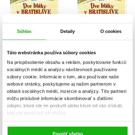
Dve blšky v Bratislave
Dve blšky v Bratislave
Súhlas
Detaily
O cookies
(s podpisom)
Jana Hegedüšová
Táto webstránka používa súbory cookies
Celkom kníh:
4
Na prispôsobenie obsahu a reklám, poskytovanie funkcií
sociálnych médií a analýzu návštevnosti používame
1
súbory cookie. Informácie o tom, ako používate naše
webové stránky, poskytujeme aj našim partnerom v
oblasti sociálnych médií, inzercie a analýzy. Títo partneri
môžu príslušné informácie skombinovať s ďalšími
údajmi, ktoré ste im poskytli alebo ktoré od vás získali,
keď ste používali ich služby.
Albatros Media newsletter
Povoliť všetko