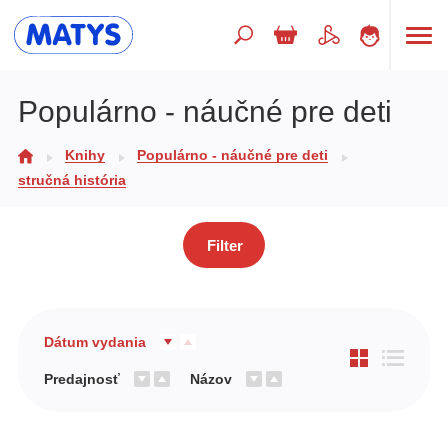
Hľadaný výraz
Populárno - náučné pre deti
Knihy
Populárno - náučné pre deti
Beletria pre deti
stručná história
Doplnkový sortiment
Jazyky
Filter
Poézia
Populárno - náučné pre deti
Dátum vydania
Predškoláci
Predajnosť
Názov
Výchova a pedagogika