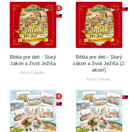
Všetky kategórie
B
Biblia pre deti - Starý
Biblia pre deti - Starý
zákon a život Ježiša
zákon a život Ježiša (2.
akosť)
Anna Casalis
Anna Casalis
B