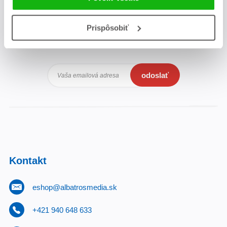
Zaujíma Vás, aký knižný hit práve vychádza, na aký tovar je
Prispôsobiť
výhodná zľava, aká beží súťaž o ceny?
Prihláste sa k odberu
našich e-mailových noviniek
!
odoslať
Vaša emailová adresa
Kontakt
eshop@albatrosmedia.sk
+421 940 648 633