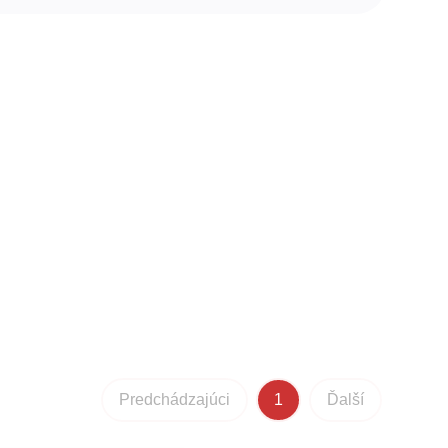
Predchádzajúci
1
Ďalší