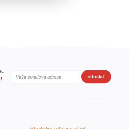
a,
odoslať
Vaša emailová adresa
k
!