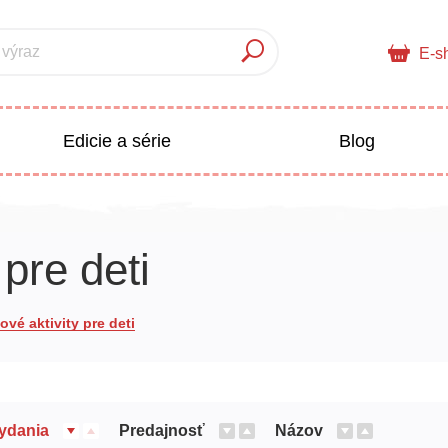
 výraz
E-s
Edicie a série
Blog
pre deti
Doplnkový sortiment
pre deti
Populárno - náučné pre deti
 a pedagogika
vé aktivity pre deti
Všetky kategórie
ydania
Predajnosť
Názov