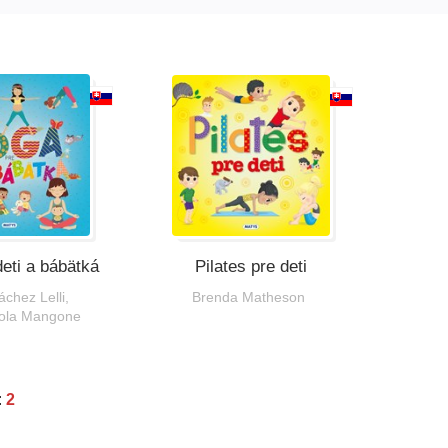
eti a bábätká
Pilates pre deti
áchez Lelli
,
Brenda Matheson
aola Mangone
:
2