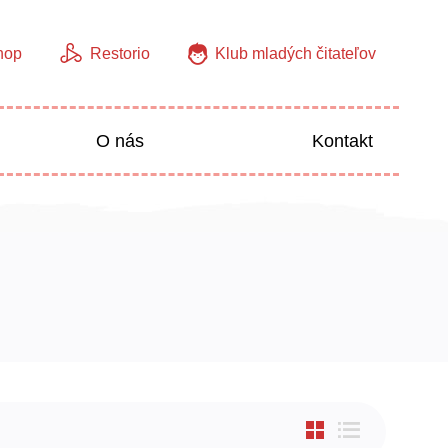
hop
Restorio
Klub mladých čitateľov
O nás
Kontakt
Jazyky
Predškoláci