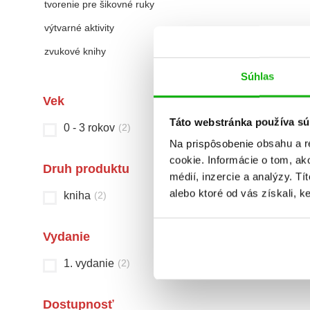
tvorenie pre šikovné ruky
výtvarné aktivity
zvukové knihy
Súhlas
Vek
Táto webstránka používa sú
0 - 3 rokov
(
2
)
Na prispôsobenie obsahu a r
cookie. Informácie o tom, ak
Druh produktu
médií, inzercie a analýzy. Tí
alebo ktoré od vás získali, ke
kniha
(
2
)
Vydanie
1. vydanie
(
2
)
Dostupnosť