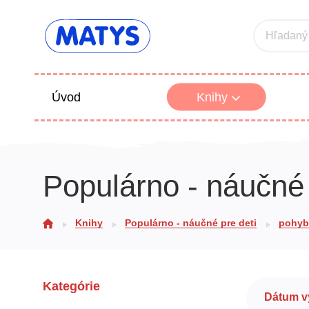
Hľadaný
Úvod
Knihy
Beletria 
Populárno - náučné 
Poézia
Výchova
Knihy
Populárno - náučné pre deti
pohybo
Kategórie
Dátum v