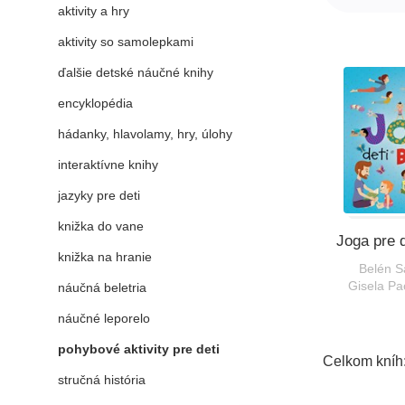
aktivity a hry
aktivity so samolepkami
ďalšie detské náučné knihy
encyklopédia
hádanky, hlavolamy, hry, úlohy
interaktívne knihy
jazyky pre deti
knižka do vane
Joga pre d
knižka na hranie
Belén S
Gisela P
náučná beletria
náučné leporelo
pohybové aktivity pre deti
Celkom kníh
stručná história