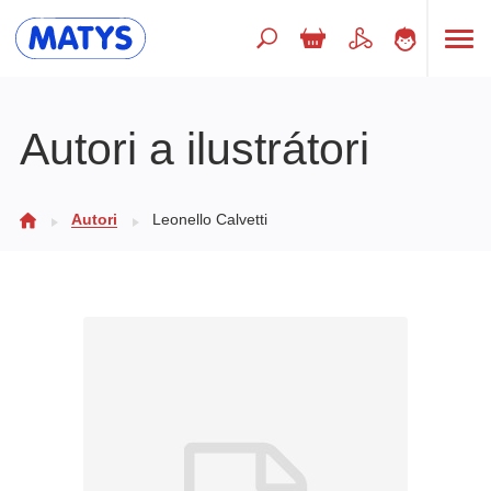
Hľadaný výraz
Autori a ilustrátori
Beletria pre deti
Autori
Leonello Calvetti
Doplnkový sortiment
Jazyky
Poézia
Populárno - náučné pre deti
Predškoláci
Výchova a pedagogika