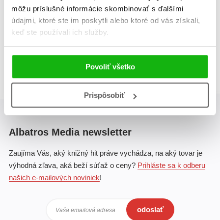
Marcus Johnson
môžu príslušné informácie skombinovať s ďalšími
údajmi, ktoré ste im poskytli alebo ktoré od vás získali,
keď ste používali ich služby.
Celkom kníh:
1
1
Povoliť všetko
Prispôsobiť
Albatros Media newsletter
Zaujíma Vás, aký knižný hit práve vychádza, na aký tovar je
výhodná zľava, aká beží súťaž o ceny?
Prihláste sa k odberu
našich e-mailových noviniek
!
odoslať
Vaša emailová adresa