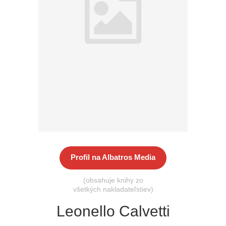
Všetky kategórie
Profil na Albatros Media
(obsahuje knihy zo
všetkých nakladateľstiev)
Leonello Calvetti