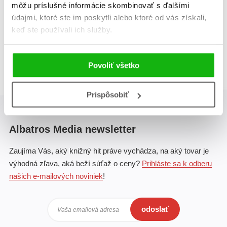
môžu príslušné informácie skombinovať s ďalšími
údajmi, ktoré ste im poskytli alebo ktoré od vás získali,
keď ste používali ich služby.
Celkom kníh:
2
1
Povoliť všetko
Prispôsobiť
Albatros Media newsletter
Zaujíma Vás, aký knižný hit práve vychádza, na aký tovar je
výhodná zľava, aká beží súťaž o ceny?
Prihláste sa k odberu
našich e-mailových noviniek
!
odoslať
Vaša emailová adresa