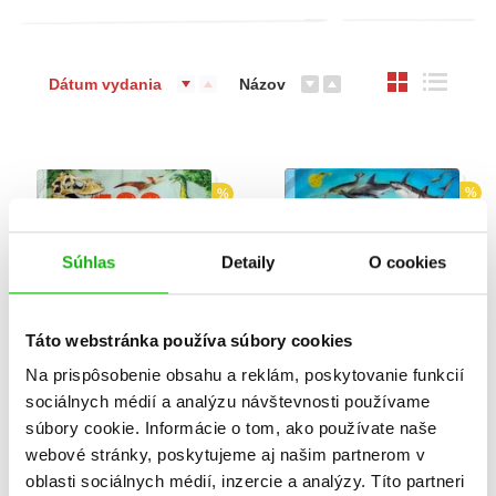
Dátum vydania
Názov
%
%
Súhlas
Detaily
O cookies
Táto webstránka používa súbory cookies
Na prispôsobenie obsahu a reklám, poskytovanie funkcií
sociálnych médií a analýzu návštevnosti používame
súbory cookie. Informácie o tom, ako používate naše
500 senzácií o
500 senzácií o
dinosauroch
zvieratách
webové stránky, poskytujeme aj našim partnerom v
oblasti sociálnych médií, inzercie a analýzy. Títo partneri
Hans Geel
,
Angela García
Hans Geel
,
Angela García