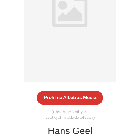
Všetky kategórie
Profil na Albatros Media
(obsahuje knihy zo
všetkých nakladateľstiev)
Hans Geel