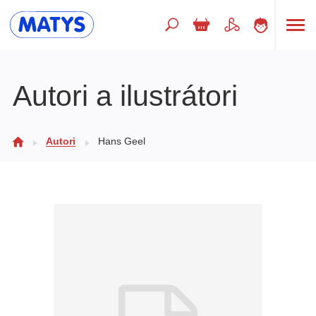
Hľadaný výraz
Autori a ilustrátori
Beletria pre deti
Autori
Hans Geel
Doplnkový sortiment
Jazyky
Poézia
Populárno - náučné pre deti
Predškoláci
Výchova a pedagogika