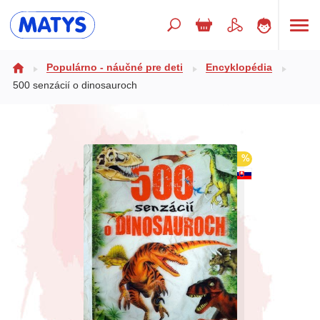
Hľadaný výraz
Populárno - náučné pre deti
Encyklopédia
500 senzácií o dinosauroch
Beletria pre deti
Doplnkový sortiment
%
Jazyky
Poézia
Populárno - náučné pre deti
Predškoláci
Výchova a pedagogika