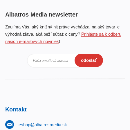
Albatros Media newsletter
Zaujíma Vás, aký knižný hit práve vychádza, na aký tovar je
výhodná zľava, aká beží súťaž o ceny?
Prihláste sa k odberu
našich e-mailových noviniek
!
odoslať
Vaša emailová adresa
Kontakt
eshop@albatrosmedia.sk