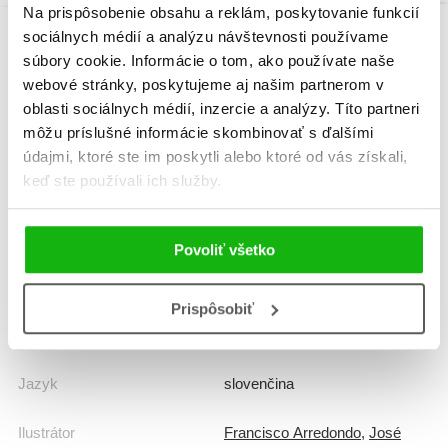
Na prispôsobenie obsahu a reklám, poskytovanie funkcií
sociálnych médií a analýzu návštevnosti používame
súbory cookie. Informácie o tom, ako používate naše
Informácie
webové stránky, poskytujeme aj našim partnerom v
oblasti sociálnych médií, inzercie a analýzy. Títo partneri
môžu príslušné informácie skombinovať s ďalšími
Žáner
encyklopédia
údajmi, ktoré ste im poskytli alebo ktoré od vás získali,
keď ste používali ich služby.
Počet strán
220
Dátum vydania
1.10.2017
Povoliť všetko
Formát
170x220 mm
Prispôsobiť
Hmotnosť
0,9 kg
Jazyk
slovenčina
Ilustrátor
Francisco Arredondo
,
José