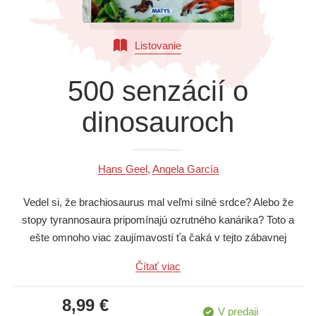
Všetky kategórie
Listovanie
500 senzácií o
dinosauroch
Hans Geel
,
Angela García
Vedel si, že brachiosaurus mal veľmi silné srdce? Alebo že
stopy tyrannosaura pripomínajú ozrutného kanárika? Toto a
ešte omnoho viac zaujímavostí ťa čaká v tejto zábavnej
knižke.
Čítať viac
Otvor ju a žasni!
8,99 €
V predaji