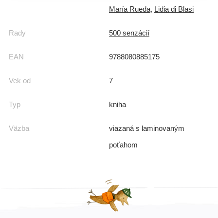
María Rueda
,
Lidia di Blasi
Rady
500 senzácií
EAN
9788080885175
Vek od
7
Typ
kniha
Väzba
viazaná s laminovaným
poťahom