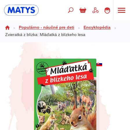
Hľadaný výraz
Populárno - náučné pre deti
Encyklopédia
Zvieratká z blízka: Mláďatká z blízkeho lesa
Beletria pre deti
Doplnkový sortiment
Jazyky
Poézia
Populárno - náučné pre deti
Predškoláci
Výchova a pedagogika