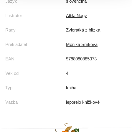
Jazyk
slovenčina
Ilustrátor
Attila Nagy
Rady
Zvieratká z blízka
Prekladateľ
Monika Srnková
EAN
9788080885373
Vek od
4
Typ
kniha
Väzba
leporelo knižkové