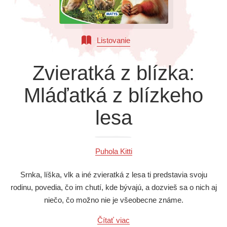
Všetky kategórie
Listovanie
Zvieratká z blízka:
Mláďatká z blízkeho
lesa
Puhola Kitti
Srnka, líška, vlk a iné zvieratká z lesa ti predstavia svoju
rodinu, povedia, čo im chutí, kde bývajú, a dozvieš sa o nich aj
niečo, čo možno nie je všeobecne známe.
Čítať viac