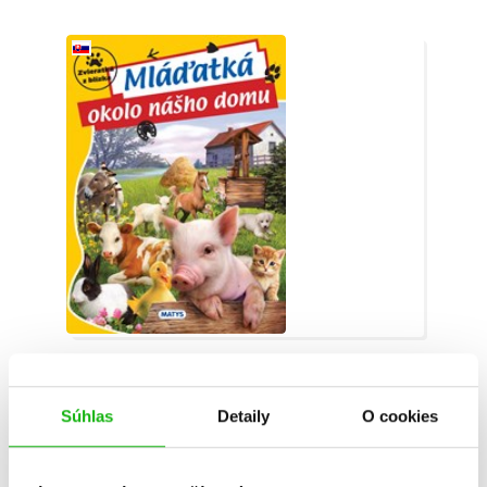
Zvieratká z blízka: Mláďatká okolo nášho
domu
Súhlas
Detaily
O cookies
Puhola Kitti