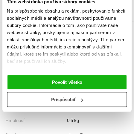
Táto webstránka používa súbory cookies
Na prispôsobenie obsahu a reklám, poskytovanie funkcií
sociálnych médií a analýzu návštevnosti používame
súbory cookie. Informácie o tom, ako používate naše
webové stránky, poskytujeme aj našim partnerom v
Informácie
oblasti sociálnych médií, inzercie a analýzy. Títo partneri
môžu príslušné informácie skombinovať s ďalšími
údajmi, ktoré ste im poskytli alebo ktoré od vás získali,
keď ste používali ich služby.
Žáner
encyklopédia
Počet strán
22
Povoliť všetko
Dátum vydania
1.1.2018
Prispôsobiť
Formát
200x270 mm
Hmotnosť
0,5 kg