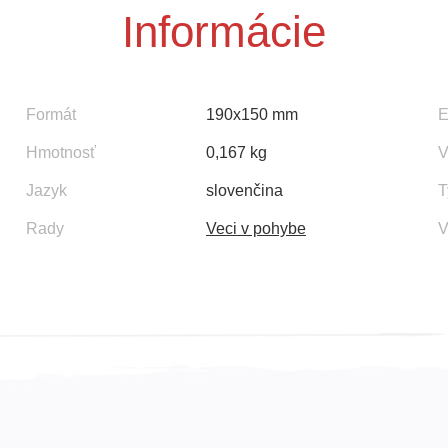
Informácie
Formát
190x150 mm
Hmotnosť
0,167 kg
V
Jazyk
slovenčina
T
Rady
Veci v pohybe
V