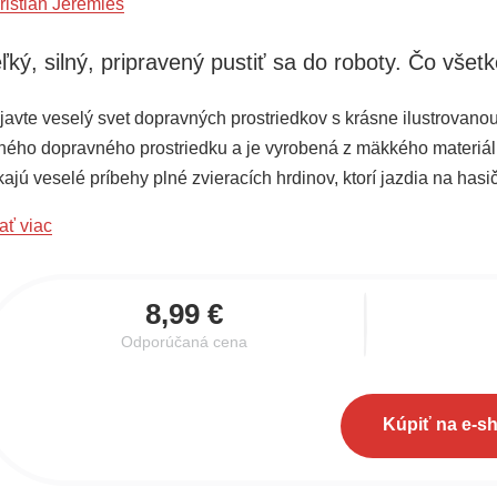
ristian Jeremies
ľký, silný, pripravený pustiť sa do roboty. Čo vš
javte veselý svet dopravných prostriedkov s krásne ilustrovanou
ného dopravného prostriedku a je vyrobená z mäkkého materiálu,
ajú veselé príbehy plné zvieracích hrdinov, ktorí jazdia na hasi
rezom a atraktívnym ilustráciám sa malí čitatelia môžu aktívne z
ať viac
sobu aj jemnú motoriku. Zaručene potešia každého malého milo
8,99 €
Odporúčaná cena
Kúpiť na e-s