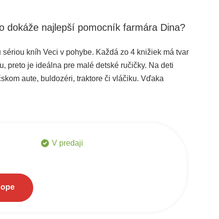
etko dokáže najlepší pomocník farmára Dina?
 sériou kníh Veci v pohybe. Každá zo 4 knižiek má tvar
 preto je ideálna pre malé detské ručičky. Na deti
čskom aute, buldozéri, traktore či vláčiku. Vďaka
apojiť do deja. Knižky podporujú fantáziu, slovnú
vníka dopravných prostriedkov.
V predaji
hope