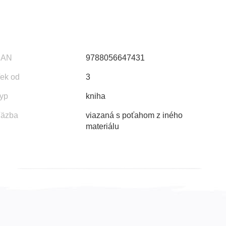
EAN
9788056647431
ek od
3
yp
kniha
äzba
viazaná s poťahom z iného
materiálu