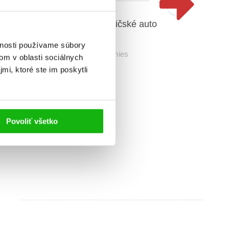
Veci v pohybe: Hasičské auto
kosť)
Veci v 
vnosti používame súbory
Christian Jeremies
Christ
om v oblasti sociálnych
mi, ktoré ste im poskytli
Povoliť všetko