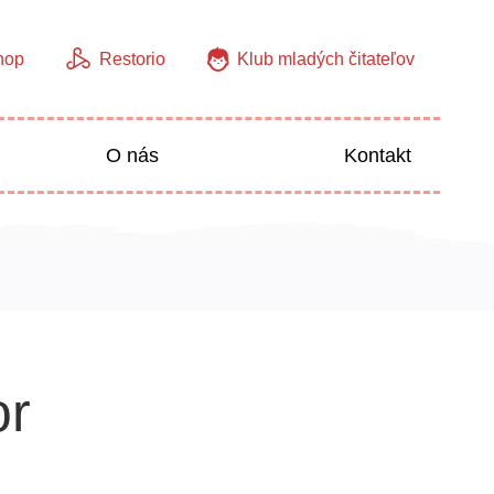
hop
Restorio
Klub mladých čitateľov
O nás
Kontakt
Jazyky
Predškoláci
or