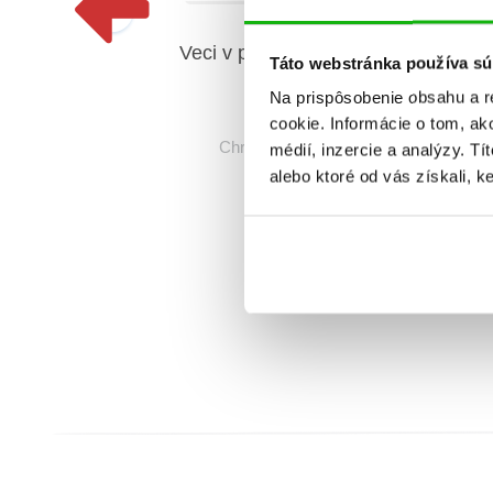
Veci v pohybe: Bager (2.
V
Táto webstránka používa sú
akosť)
Na prispôsobenie obsahu a r
cookie. Informácie o tom, ak
Christian Jeremies
médií, inzercie a analýzy. Tí
alebo ktoré od vás získali, ke
be: Bager
eremies