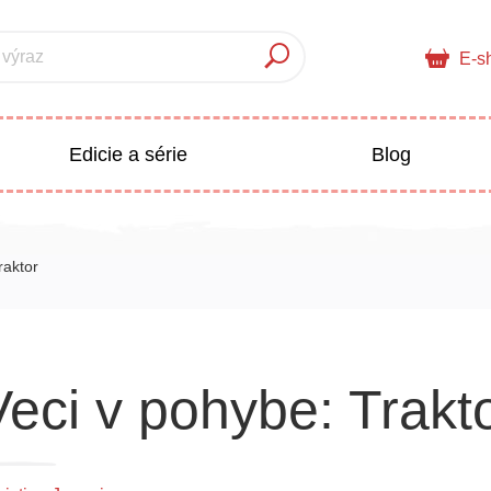
 výraz
E-s
Edicie a série
Blog
pre deti
Doplnkový sortiment
raktor
Populárno - náučné pre deti
 a pedagogika
Veci v pohybe: Trakt
Všetky kategórie