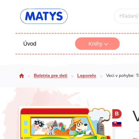
Hľadaný
Úvod
Knihy
Beletria 
Beletria pre deti
Leporelo
Veci v pohybe: T
Poézia
Výchova
B