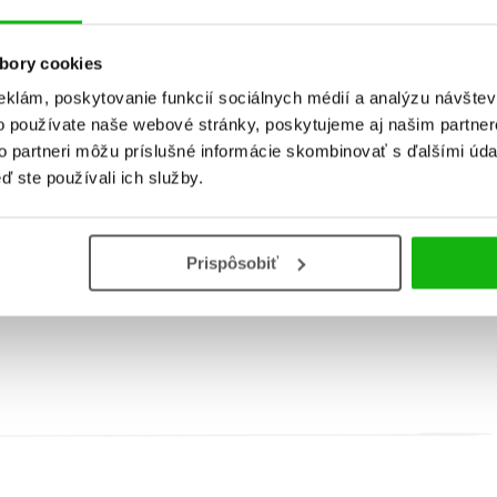
eci v pohybe: Traktor (2.
Veci v pohybe: Vlak (2. a
bory cookies
akosť)
eklám, poskytovanie funkcií sociálnych médií a analýzu návšte
Christian Jeremies
o používate naše webové stránky, poskytujeme aj našim partner
Christian Jeremies
to partneri môžu príslušné informácie skombinovať s ďalšími údaj
ď ste používali ich služby.
Prispôsobiť