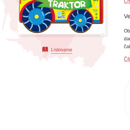
Ch
Ve
Ob
da
čak
Listovanie
vý
Čít
zá