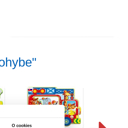
pohybe"
O cookies