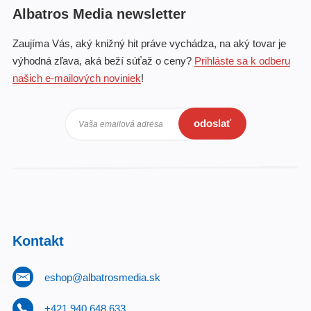
Albatros Media newsletter
Zaujíma Vás, aký knižný hit práve vychádza, na aký tovar je
výhodná zľava, aká beží súťaž o ceny?
Prihláste sa k odberu
našich e-mailových noviniek
!
odoslať
Vaša emailová adresa
Kontakt
eshop@albatrosmedia.sk
+421 940 648 633