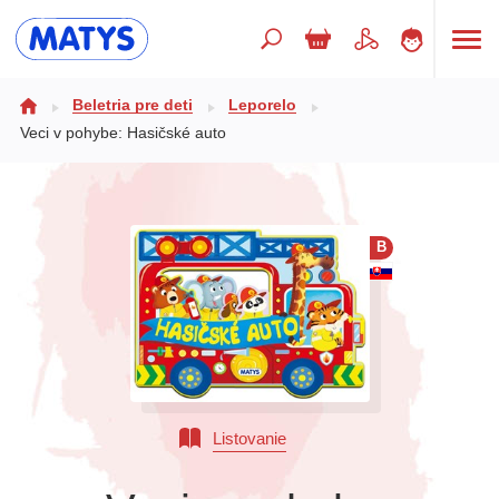
Hľadaný výraz
Beletria pre deti
Leporelo
Veci v pohybe: Hasičské auto
Beletria pre deti
Doplnkový sortiment
B
Jazyky
Poézia
Populárno - náučné pre deti
Predškoláci
Výchova a pedagogika
Listovanie