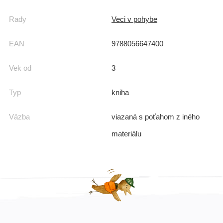
Rady
Veci v pohybe
EAN
9788056647400
Vek od
3
Typ
kniha
Väzba
viazaná s poťahom z iného
materiálu