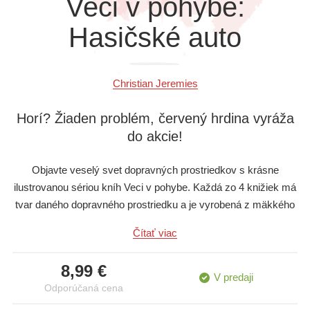
Veci v pohybe:
Všetky kategórie
Hasičské auto
Christian Jeremies
Horí? Žiaden problém, červený hrdina vyráža
do akcie!
Objavte veselý svet dopravných prostriedkov s krásne
ilustrovanou sériou kníh Veci v pohybe. Každá zo 4 knižiek má
tvar daného dopravného prostriedku a je vyrobená z mäkkého
materiálu, preto je ideálna pre malé detské ručičky. Na deti
Čítať viac
čakajú veselé príbehy plné zvieracích hrdinov, ktorí jazdia na
hasičskom aute, buldozéri, traktore či vláčiku. Vďaka výrezom
8,99 €
a atraktívnym ilustráciám sa malí čitatelia môžu aktívne zapojiť
V predaji
Odporúčaná cena
do deja. Knižky podporujú fantáziu, slovnú zásobu aj jemnú
motoriku. Zaručene potešia každého malého milovníka