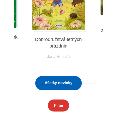
Všetky kategórie
Neuver
ohromuj
ozprávok
Dobrodružstvá letných
Ro
prázdnin
mies
Jana Hubová
Všetky novinky
Filter