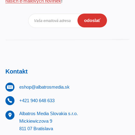
našich e-mailových noviniek
!
odoslať
Vaša emailová adresa
Kontakt
eshop@albatrosmedia.sk
+421 940 648 633
Albatros Media Slovakia s.r.o.
Mickiewiczova 9
811 07 Bratislava