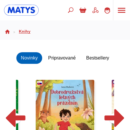
Hľadaný výraz
Knihy
Beletria pre deti
Novinky
Pripravované
Bestsellery
Doplnkový sortiment
Jazyky
Poézia
Populárno - náučné pre deti
Predškoláci
Výchova a pedagogika