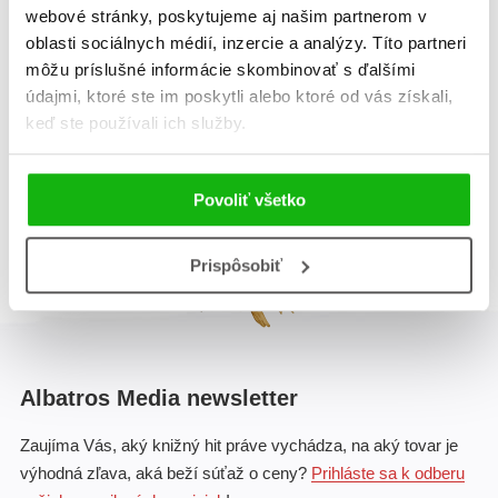
domu
lesa
webové stránky, poskytujeme aj našim partnerom v
Puhola Kitti
Puhola Kitti
oblasti sociálnych médií, inzercie a analýzy. Títo partneri
môžu príslušné informácie skombinovať s ďalšími
údajmi, ktoré ste im poskytli alebo ktoré od vás získali,
keď ste používali ich služby.
Celkom kníh:
2
1
Povoliť všetko
Prispôsobiť
Albatros Media newsletter
Zaujíma Vás, aký knižný hit práve vychádza, na aký tovar je
výhodná zľava, aká beží súťaž o ceny?
Prihláste sa k odberu