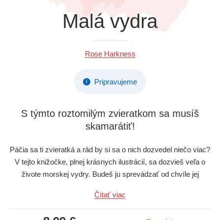
Všetky kategórie
Malá vydra
Rose Harkness
Pripravujeme
i
S týmto roztomilým zvieratkom sa musíš
skamarátiť!
Páčia sa ti zvieratká a rád by si sa o nich dozvedel niečo viac?
V tejto knižočke, plnej krásnych ilustrácií, sa dozvieš veľa o
živote morskej vydry. Budeš ju sprevádzať od chvíle jej
príchodu na svet až po narodenie jej vlastných mláďat. Naučíš
Čítať viac
sa, ako a kde žije, ale aj čím sa živí, a na ktoré zvieratá si
musí dávať pozor. Po prečítaní knihy budeš mať novú