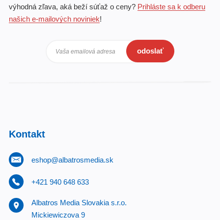
výhodná zľava, aká beží súťaž o ceny?
Prihláste sa k odberu
našich e-mailových noviniek
!
odoslať
Vaša emailová adresa
Kontakt
eshop@albatrosmedia.sk
+421 940 648 633
Albatros Media Slovakia s.r.o.
Mickiewiczova 9