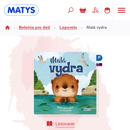
Hľadaný výraz
Beletria pre deti
Leporelo
Malá vydra
Beletria pre deti
P
Doplnkový sortiment
Jazyky
Poézia
Populárno - náučné pre deti
Predškoláci
Výchova a pedagogika
Listovanie