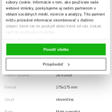
súbory cookie. Informácie o tom, ako používate naše
Informácie
webové stránky, poskytujeme aj našim partnerom v
oblasti sociálnych médií, inzercie a analýzy. Títo partneri
môžu príslušné informácie skombinovať s ďalšími
Žáner
leporelo
údajmi, ktoré ste im poskytli alebo ktoré od vás získali,
keď ste používali ich služby.
príbehy o zvieratách
Počet strán
20
Povoliť všetko
K stiahnutiu
Ukážka.pdf
Prispôsobiť
Dátum vydania
18.9.2026
Formát
175x175 mm
Jazyk
slovenčina
Rady
Malé zvieratká