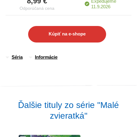
8,99 €
Expedujeme
zvieraciu kamarátku, o ktorej budeš veľa vedieť.
11.9.2026
Odporúčaná cena
Kúpiť na e-shope
Séria
Informácie
Ďalšie tituly zo série "Malé
zvieratká"