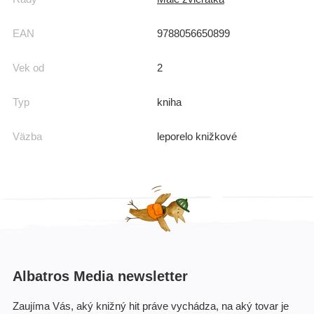
EAN
9788056650899
Vek od
2
Typ
kniha
Väzba
leporelo knižkové
Albatros Media newsletter
Zaujíma Vás, aký knižný hit práve vychádza, na aký tovar je