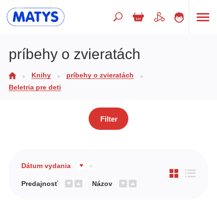
Hľadaný výraz
príbehy o zvieratách
Knihy
príbehy o zvieratách
Beletria pre deti
Beletria pre deti
Doplnkový sortiment
Jazyky
Filter
Poézia
Populárno - náučné pre deti
Dátum vydania
Predškoláci
Predajnosť
Názov
Výchova a pedagogika