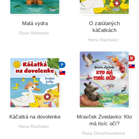
Malá vydra
O zatúlaných
káčatkách
Rose Harkness
Hana Machalec
B
P
Káčatká na dovolenke
Mravček Zvedavko: Kto
má tisíc očí?
Hana Machalec
Rasa Dmuchovskiene