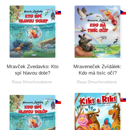
Mravček Zvedavko: Kto
Mraveneček Zvídálek:
spí hlavou dole?
Kdo má tisíc očí?
Rasa Dmuchovskiene
Rasa Dmuchovskiene