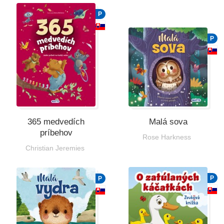
Všetky kategórie
P
P
365 medvedích
Malá sova
príbehov
Rose Harkness
Christian Jeremies
P
P