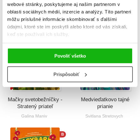
dobrú noc
webové stránky, poskytujeme aj našim partnerom v
Galina Maniv
oblasti sociálnych médií, inzercie a analýzy. Títo partneri
Elena Ulyeva
môžu príslušné informácie skombinovať s ďalšími
údajmi, ktoré ste im poskytli alebo ktoré od vás získali,
keď ste používali ich služby.
Povoliť všetko
Prispôsobiť
Mačky svetobežníčky -
Medvieďatkovo tajné
Stratený priateľ
prianie
Galina Maniv
Svitlana Stretovych
B