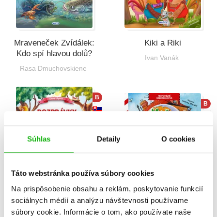
Mraveneček Zvídálek:
Kiki a Riki
Kdo spí hlavou dolů?
Ivan Vanák
Rasa Dmuchovskiene
B
B
Súhlas
Detaily
O cookies
Táto webstránka používa súbory cookies
Na prispôsobenie obsahu a reklám, poskytovanie funkcií
sociálnych médií a analýzu návštevnosti používame
Rozprávky na pekný
Mačky svetobežníčky -
deň - Rozprávky na
Ako sa všetko začalo
súbory cookie. Informácie o tom, ako používate naše