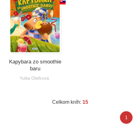
Kapybara zo smoothie
baru
Yuliia Olefirová
Celkom kníh:
15
1