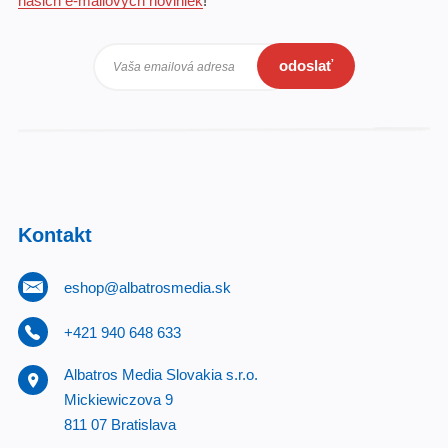
našich e-mailových noviniek
!
odoslať
Vaša emailová adresa
Kontakt
eshop@albatrosmedia.sk
+421 940 648 633
Albatros Media Slovakia s.r.o.
Mickiewiczova 9
811 07 Bratislava