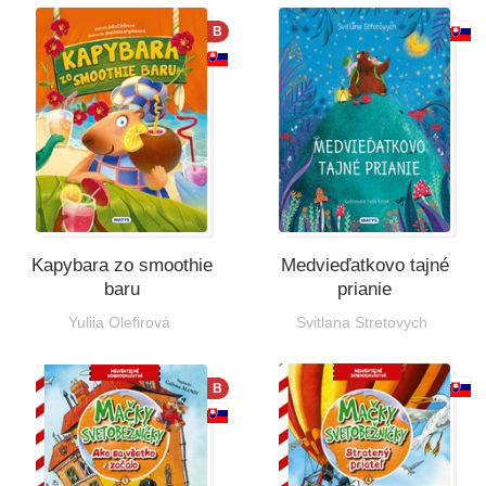
Všetky kategórie
B
Kapybara zo smoothie
Medvieďatkovo tajné
baru
prianie
Yuliia Olefirová
Svitlana Stretovych
B