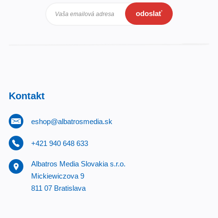
odoslať
Vaša emailová adresa
Kontakt
eshop@albatrosmedia.sk
+421 940 648 633
Albatros Media Slovakia s.r.o.
Mickiewiczova 9
811 07 Bratislava