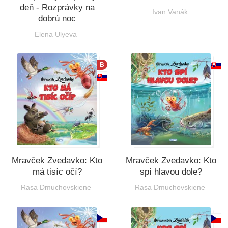
deň - Rozprávky na
Ivan Vanák
dobrú noc
Elena Ulyeva
B
Mravček Zvedavko: Kto
Mravček Zvedavko: Kto
má tisíc očí?
spí hlavou dole?
Rasa Dmuchovskiene
Rasa Dmuchovskiene