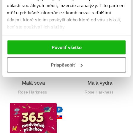
O zatúlaných
Káčatká na dovolenke
oblasti sociálnych médií, inzercie a analýzy. Títo partneri
káčatkách
Hana Machalec
môžu príslušné informácie skombinovať s ďalšími
Hana Machalec
údajmi, ktoré ste im poskytli alebo ktoré od vás získali,
keď ste používali ich služby.
P
P
Povoliť všetko
Prispôsobiť
Malá sova
Malá vydra
Rose Harkness
Rose Harkness
P