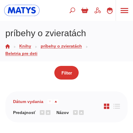
Hľadaný výraz
príbehy o zvieratách
Knihy
príbehy o zvieratách
Beletria pre deti
Beletria pre deti
Doplnkový sortiment
Jazyky
Filter
Poézia
Populárno - náučné pre deti
Dátum vydania
Predškoláci
Predajnosť
Názov
Výchova a pedagogika