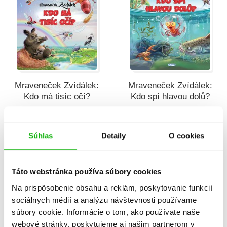
Mraveneček Zvídálek:
Mraveneček Zvídálek:
Kdo má tisíc očí?
Kdo spí hlavou dolů?
Rasa Dmuchovskiene
Rasa Dmuchovskiene
Súhlas
Detaily
O cookies
P
P
Táto webstránka používa súbory cookies
Na prispôsobenie obsahu a reklám, poskytovanie funkcií
sociálnych médií a analýzu návštevnosti používame
súbory cookie. Informácie o tom, ako používate naše
webové stránky, poskytujeme aj našim partnerom v