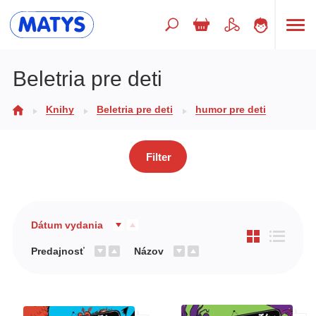
Hľadaný výraz
Beletria pre deti
Knihy
Beletria pre deti
humor pre deti
Beletria pre deti
Doplnkový sortiment
Filter
Jazyky
Poézia
Populárno - náučné pre deti
Dátum vydania
Predškoláci
Predajnosť
Názov
Výchova a pedagogika