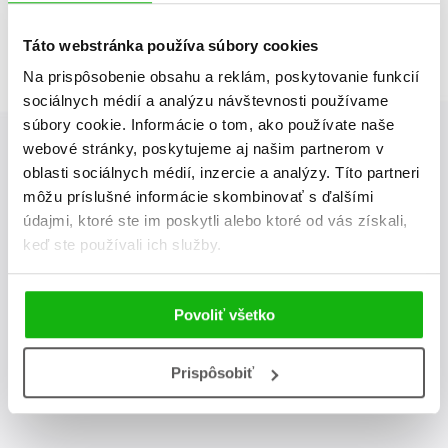
Táto webstránka používa súbory cookies
Na prispôsobenie obsahu a reklám, poskytovanie funkcií
sociálnych médií a analýzu návštevnosti používame
súbory cookie. Informácie o tom, ako používate naše
webové stránky, poskytujeme aj našim partnerom v
oblasti sociálnych médií, inzercie a analýzy. Títo partneri
Albatros Media newsletter
môžu príslušné informácie skombinovať s ďalšími
údajmi, ktoré ste im poskytli alebo ktoré od vás získali,
Zaujíma Vás, aký knižný hit práve vychádza, na aký tovar je
keď ste používali ich služby.
výhodná zľava, aká beží súťaž o ceny?
Prihláste sa k odberu
našich e-mailových noviniek
!
Povoliť všetko
odoslať
Vaša emailová adresa
Prispôsobiť