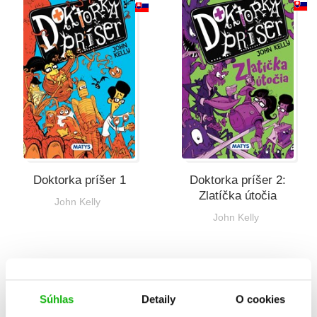
Všetky kategórie
Doktorka príšer 1
Doktorka príšer 2:
Zlatíčka útočia
John Kelly
John Kelly
Celkom kníh:
2
Súhlas
Detaily
O cookies
1