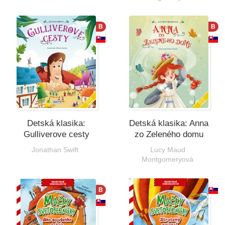
B
B
Detská klasika:
Detská klasika: Anna
Gulliverove cesty
zo Zeleného domu
Jonathan Swift
Lucy Maud
Montgomeryová
B