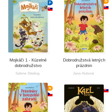
N
P
Všetky kategórie
Mojkáči 1 - Kúzelné
Dobrodružstvá letných
dobrodružstvo
prázdnin
Sabine Städing
Jana Hubová
N