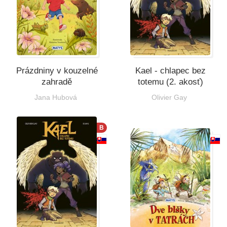
Prázdniny v kouzelné
Kael - chlapec bez
zahradě
totemu (2. akosť)
Jana Hubová
Olivier Gay
B