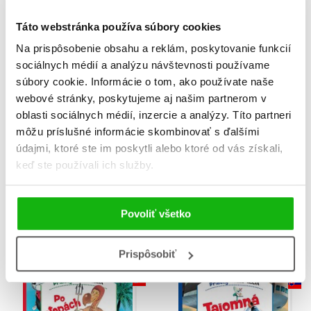
Táto webstránka používa súbory cookies
Na prispôsobenie obsahu a reklám, poskytovanie funkcií
sociálnych médií a analýzu návštevnosti používame
súbory cookie. Informácie o tom, ako používate naše
webové stránky, poskytujeme aj našim partnerom v
oblasti sociálnych médií, inzercie a analýzy. Títo partneri
môžu príslušné informácie skombinovať s ďalšími
údajmi, ktoré ste im poskytli alebo ktoré od vás získali,
keď ste používali ich služby.
Záhady slečny Berty:
O obrovskom smaragde
Povoliť všetko
Stratená torta
Annalisa Lay
Brian Freschi
Prispôsobiť