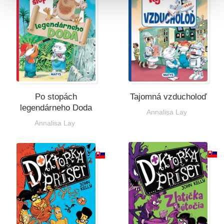
Po stopách
Tajomná vzducholoď
legendárneho Doda
Annalisa Lay
Annalisa Lay