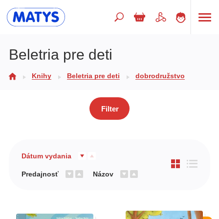
Hľadaný výraz
Beletria pre deti
Knihy
Beletria pre deti
dobrodružstvo
Beletria pre deti
Doplnkový sortiment
Filter
Jazyky
Poézia
Populárno - náučné pre deti
Dátum vydania
Predškoláci
Predajnosť
Názov
Výchova a pedagogika