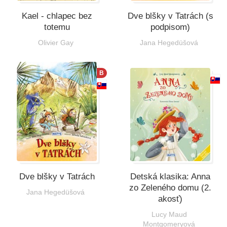
Kael - chlapec bez
Dve blšky v Tatrách (s
totemu
podpisom)
Olivier Gay
Jana Hegedüšová
B
Dve blšky v Tatrách
Detská klasika: Anna
zo Zeleného domu (2.
Jana Hegedüšová
akosť)
Lucy Maud
Montgomeryová