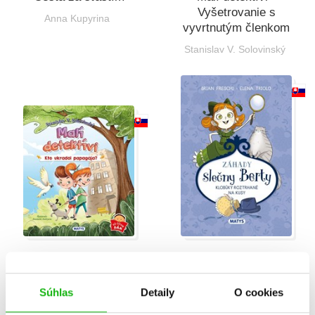
Vyšetrovanie s
Anna Kupyrina
vyvrtnutým členkom
Stanislav V. Solovinský
Malí detektívi: Kto
Záhady slečny Berty:
ukradol papagája?
Klobúky roztrhané na
kusy
Súhlas
Detaily
O cookies
Stanislav V. Solovinský
Brian Freschi