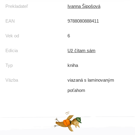
Prekladateľ
Ivanna Šipošová
EAN
9788080888411
Vek od
6
Edícia
Už čítam sám
Typ
kniha
Väzba
viazaná s laminovaným
poťahom