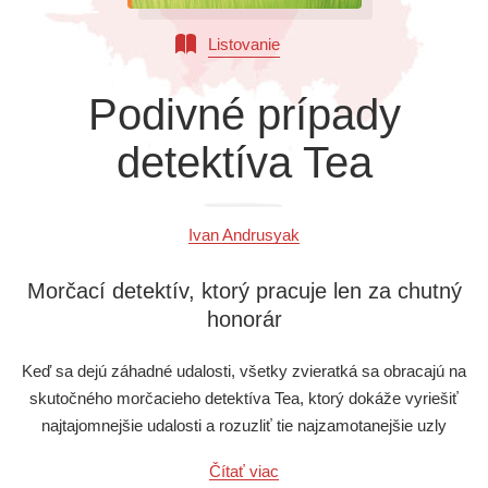
Všetky kategórie
Listovanie
Podivné prípady
detektíva Tea
Ivan Andrusyak
Morčací detektív, ktorý pracuje len za chutný
honorár
Keď sa dejú záhadné udalosti, všetky zvieratká sa obracajú na
skutočného morčacieho detektíva Tea, ktorý dokáže vyriešiť
najtajomnejšie udalosti a rozuzliť tie najzamotanejšie uzly
mačacích, psích, myších, pavúčích či škrečkovských osudov.
Čítať viac