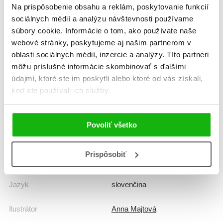
Informácie
Na prispôsobenie obsahu a reklám, poskytovanie funkcií
sociálnych médií a analýzu návštevnosti používame
súbory cookie. Informácie o tom, ako používate naše
webové stránky, poskytujeme aj našim partnerom v
Žáner
ilustrované knihy
oblasti sociálnych médií, inzercie a analýzy. Títo partneri
rozprávka
môžu príslušné informácie skombinovať s ďalšími
údajmi, ktoré ste im poskytli alebo ktoré od vás získali,
Počet strán
96
keď ste používali ich služby.
Dátum vydania
1.10.2024
Povoliť všetko
Formát
195x230 mm
Prispôsobiť
Hmotnosť
0,64 kg
Jazyk
slovenčina
Ilustrátor
Anna Majtová