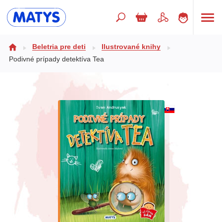
Hľadaný výraz
Beletria pre deti
Ilustrované knihy
Podivné prípady detektíva Tea
Beletria pre deti
Doplnkový sortiment
Jazyky
Poézia
Populárno - náučné pre deti
Predškoláci
Výchova a pedagogika