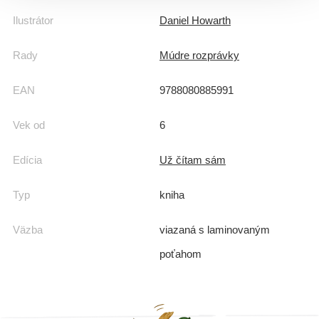
Ilustrátor
Daniel Howarth
Rady
Múdre rozprávky
EAN
9788080885991
Vek od
6
Edícia
Už čítam sám
Typ
kniha
Väzba
viazaná s laminovaným
poťahom