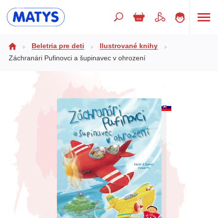
Hľadaný výraz
Beletria pre deti
Ilustrované knihy
Záchranári Pufinovci a šupinavec v ohrození
Beletria pre deti
Doplnkový sortiment
Jazyky
Poézia
Populárno - náučné pre deti
Predškoláci
Výchova a pedagogika