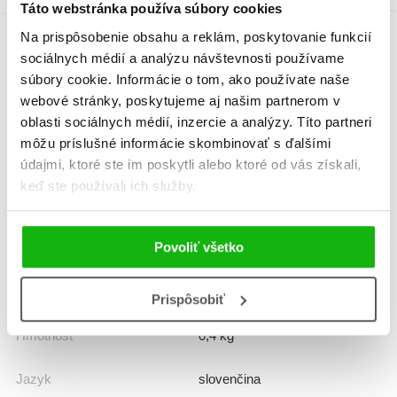
Táto webstránka používa súbory cookies
Na prispôsobenie obsahu a reklám, poskytovanie funkcií
sociálnych médií a analýzu návštevnosti používame
Informácie
súbory cookie. Informácie o tom, ako používate naše
webové stránky, poskytujeme aj našim partnerom v
oblasti sociálnych médií, inzercie a analýzy. Títo partneri
Žáner
ilustrované knihy
môžu príslušné informácie skombinovať s ďalšími
rozprávka
údajmi, ktoré ste im poskytli alebo ktoré od vás získali,
keď ste používali ich služby.
Počet strán
48
Povoliť všetko
Dátum vydania
1.9.2019
Formát
195x240 mm
Prispôsobiť
Hmotnosť
0,4 kg
Jazyk
slovenčina