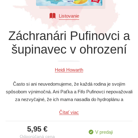
Všetky kategórie
Listovanie
Záchranári Pufinovci a
šupinavec v ohrození
Heidi Howarth
Často si ani neuvedomujeme, že každá rodina je svojím
spôsobom výnimočná. Ani Paťka a Fifo Pufinovci nepovažovali
za nezvyčajné, že ich mama nasadla do hydroplánu a
zachraňovala šupinavca. Veľa ľudí sa usiluje o ochranu a
Čítať viac
záchranu mnohých významných druhov zvierat, ktoré s nami
žijú na tejto planéte. Dúfajme, že naše úsilie sa napokon vyplatí
5,95 €
a podarí sa nám zachrániť čo najviac živočíšnych druhov skôr,
V predaji
Odporúčaná cena
než bude neskoro. V knihe sa nachádza aj maľovanka s