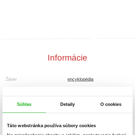
Informácie
Žáner
encyklopédia
Počet strán
80
Súhlas
Detaily
O cookies
K stiahnutiu
Ukážka.pdf
Táto webstránka používa súbory cookies
Dátum vydania
6.3.2026