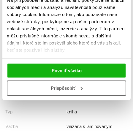
Na prispôsobenie obsahu a reklám, poskytovanie funkcií
sociálnych médií a analýzu návštevnosti používame
Formát
165x205 mm
súbory cookie. Informácie o tom, ako používate naše
webové stránky, poskytujeme aj našim partnerom v
Hmotnosť
0,327 kg
oblasti sociálnych médií, inzercie a analýzy. Títo partneri
môžu príslušné informácie skombinovať s ďalšími
Jazyk
slovenčina
údajmi, ktoré ste im poskytli alebo ktoré od vás získali,
keď ste používali ich služby.
Rady
101 zábavných faktov
Prekladateľ
Klaudia Matiková
Povoliť všetko
EAN
9788056648681
Prispôsobiť
Vek od
6
Typ
kniha
Väzba
viazaná s laminovaným