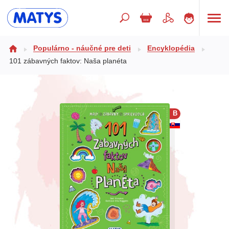
Hľadaný výraz
Populárno - náučné pre deti
Encyklopédia
101 zábavných faktov: Naša planéta
Beletria pre deti
Doplnkový sortiment
B
Jazyky
Poézia
Populárno - náučné pre deti
Predškoláci
Výchova a pedagogika