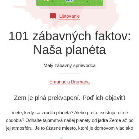
Všetky kategórie
Listovanie
101 zábavných faktov:
Naša planéta
Malý zábavný sprievodca
Emanuela Brumana
Zem je plná prekvapení. Poď ich objaviť!
Viete, kedy sa zrodila planéta? Alebo prečo existujú ročné
obdobia? Odhaľte tajomstvá našej planéty od jadra Zeme až po
jej atmosféru. Je to úžasné miesto, ktoré je domovom viac ako
9 miliónom druhom foriem života. Prečítajte si o pohoriach a