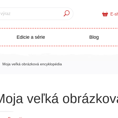
 výraz
E-s
Edicie a série
Blog
pre deti
Doplnkový sortiment
Moja veľká obrázková encyklopédia
Populárno - náučné pre deti
 a pedagogika
Moja veľká obrázkov
Všetky kategórie