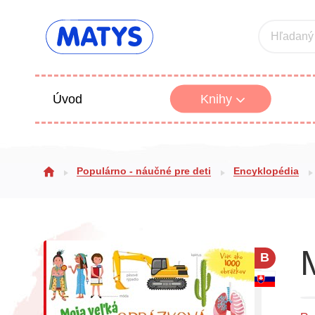
Hľadaný
Úvod
Knihy
Beletria 
Populárno - náučné pre deti
Encyklopédia
Poézia
Výchova
B