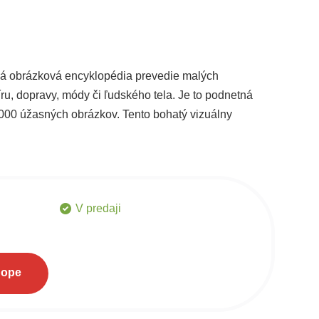
eľká obrázková encyklopédia prevedie malých
ru, dopravy, módy či ľudského tela. Je to podnetná
1000 úžasných obrázkov. Tento bohatý vizuálny
 funguje svet okolo nich. Stačí otvoriť prvú stránku a
V predaji
hope