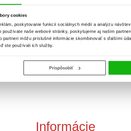
bory cookies
eklám, poskytovanie funkcií sociálnych médií a analýzu návšte
o používate naše webové stránky, poskytujeme aj našim partner
to partneri môžu príslušné informácie skombinovať s ďalšími údaj
Neobyčejné výlety: 20 ú
ď ste používali ich služby.
š všechno znát? Stromy
divů přírody
Eleonora Barsotti
Roberto Morgese
Prispôsobiť
Informácie