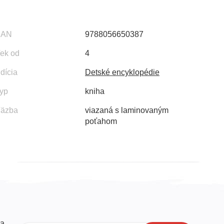
EAN
9788056650387
ek od
4
dícia
Detské encyklopédie
yp
kniha
äzba
viazaná s laminovaným
poťahom
a,