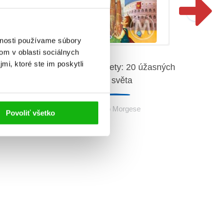
vnosti používame súbory
om v oblasti sociálnych
mi, ktoré ste im poskytli
žasných
Neobyčejné výlety: 20 úžasných
De
divů světa
Roberto Morgese
Povoliť všetko