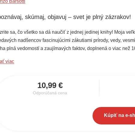
nzo Barsotti
oznávaj, skúmaj, objavuj – svet je plný zázrakov!
zrite sa, čo všetko sa dá naučiť z jednej jedinej knihy! Moja v
edavých nadšencov fascinujúcimi zákutiami prírody, vedy, vesmí
iha plná vedomostí a zaujímavých faktov, doplnená o viac než 
ievodca je ideálny pre malých objaviteľov, ktorí chcú vedieť, ako
ať viac
brodružstvo poznávania sa môže začať!
10,99 €
Odporúčaná cena
Kúpiť na e-s