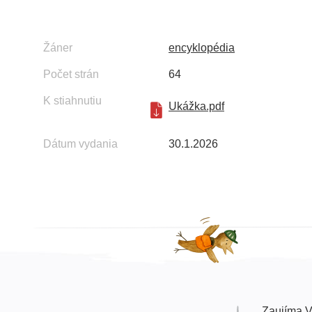
Žáner
encyklopédia
Počet strán
64
K stiahnutiu
Ukážka.pdf
Dátum vydania
30.1.2026
Zaujíma V