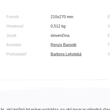
Formát
210x270 mm
Hmotnosť
0,512 kg
V
Jazyk
slovenčina
E
Ilustrátor
Renzo Barsotti
T
Prekladateľ
Barbora Lehotská
V
ás, aký knižný hit práve vychádza, na aký tovar je výhodná zľav