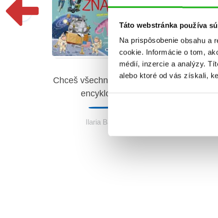
Táto webstránka používa sú
Na prispôsobenie obsahu a r
cookie. Informácie o tom, ak
médií, inzercie a analýzy. Tí
alebo ktoré od vás získali, ke
Chce
Chceš všechno znát? První
encyklopedie
och
Ilaria Barsotti
a