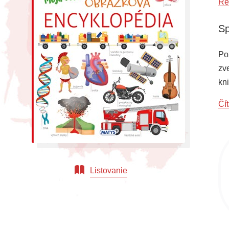
Re
Sp
Po
zv
kn
spr
Čít
do
Listovanie