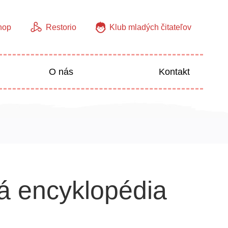
hop
Restorio
Klub mladých čitateľov
O nás
Kontakt
Jazyky
Predškoláci
á encyklopédia