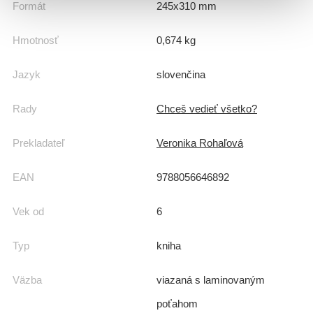
Formát
245x310 mm
Hmotnosť
0,674 kg
Jazyk
slovenčina
Rady
Chceš vedieť všetko?
Prekladateľ
Veronika Rohaľová
EAN
9788056646892
Vek od
6
Typ
kniha
Väzba
viazaná s laminovaným
poťahom