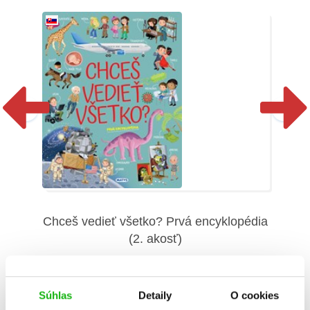
C
Chceš vedieť všetko? Prvá encyklopédia
(2. akosť)
ia
Ilaria Barsotti
Súhlas
Detaily
O cookies