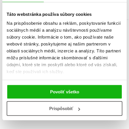
Táto webstránka používa súbory cookies
Na prispôsobenie obsahu a reklám, poskytovanie funkcií
sociálnych médií a analýzu návštevnosti používame
Informácie
súbory cookie. Informácie o tom, ako používate naše
webové stránky, poskytujeme aj našim partnerom v
oblasti sociálnych médií, inzercie a analýzy. Títo partneri
môžu príslušné informácie skombinovať s ďalšími
Žáner
encyklopédia
údajmi, ktoré ste im poskytli alebo ktoré od vás získali,
ďalšie detské náučné knihy
keď ste používali ich služby.
Počet strán
56
Povoliť všetko
K stiahnutiu
Ukážka.pdf
Prispôsobiť
Dátum vydania
29.8.2025