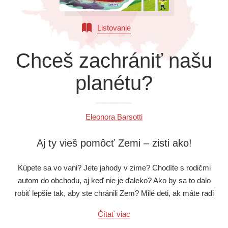
Všetky kategórie
Listovanie
Chceš zachrániť našu
planétu?
Eleonora Barsotti
Aj ty vieš pomôcť Zemi – zisti ako!
Kúpete sa vo vani? Jete jahody v zime? Chodíte s rodičmi
autom do obchodu, aj keď nie je ďaleko? Ako by sa to dalo
robiť lepšie tak, aby ste chránili Zem? Milé deti, ak máte radi
zvieratká a celú živú prírodu, z tejto knižky sa dozviete, ako sa
Čítať viac
správať tak, aby ste pomohli udržať našu planétu zdravú.