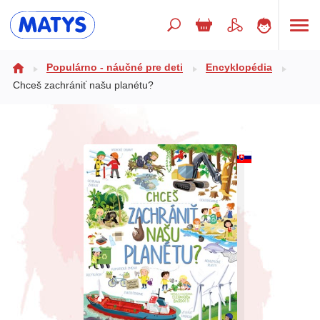
Hľadaný výraz
Populárno - náučné pre deti
Encyklopédia
Chceš zachrániť našu planétu?
Beletria pre deti
Doplnkový sortiment
Jazyky
Poézia
Populárno - náučné pre deti
Predškoláci
Výchova a pedagogika