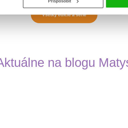
Prispôsobiť
Všetky edície a série
Aktuálne na blogu Maty