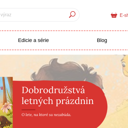
 výraz
E-s
Edicie a série
Blog
pre deti
Doplnkový sortiment
Populárno - náučné pre deti
 a pedagogika
Všetky kategórie