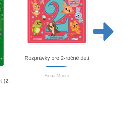
Rozprávky pre 2-ročné deti
Fiona Munro
 (2.
Rozprávky p
Fio