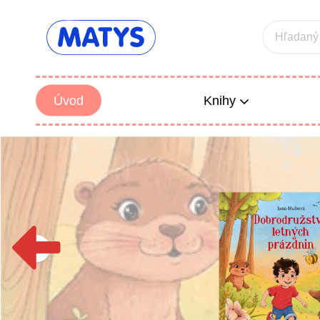
Hľadaný
Úvod
Knihy
Beletria 
Poézia
Výchova