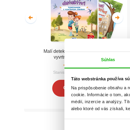
Malí detektívi - Vyšetrovanie s
vyvrtnutým členkom
Súhlas
Stanislav V. Solovinský
Táto webstránka používa sú
Na prispôsobenie obsahu a r
Celá séria
cookie. Informácie o tom, ak
médií, inzercie a analýzy. Tí
alebo ktoré od vás získali, ke