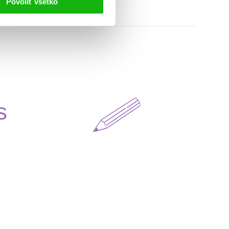
Povoliť všetko
s