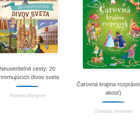
Neuveriteľné cesty: 20
hromujúcich divov sveta
Čarovná krajina rozprávok
akosť)
Roberto Morgese
Christian Jeremies