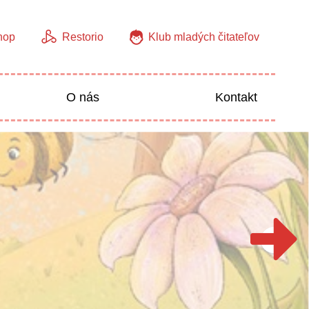
hop
Restorio
Klub mladých čitateľov
O nás
Kontakt
Jazyky
Predškoláci