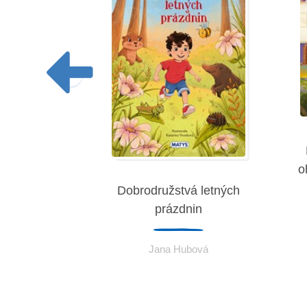
o
a rozprávok
Dobrodružstvá letných
prázdnin
eremies
Jana Hubová