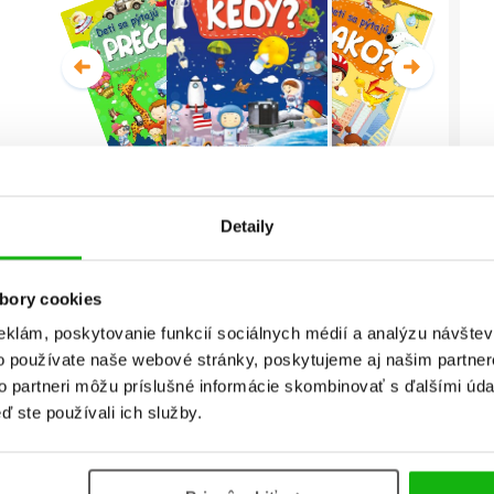
Deti sa pýtajú KEDY? (2. akosť)
Detaily
Christian Jeremies
bory cookies
Celá séria
eklám, poskytovanie funkcií sociálnych médií a analýzu návšte
o používate naše webové stránky, poskytujeme aj našim partner
to partneri môžu príslušné informácie skombinovať s ďalšími údaj
ď ste používali ich služby.