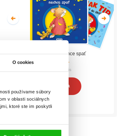
Myšiak TIP - nechce spať
O cookies
Anna Casalis
Celá séria
vnosti používame súbory
om v oblasti sociálnych
mi, ktoré ste im poskytli