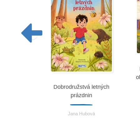
o
a rozprávok
Dobrodružstvá letných
prázdnin
eremies
Jana Hubová