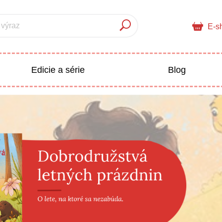
 výraz
E-s
Edicie a série
Blog
pre deti
Doplnkový sortiment
Populárno - náučné pre deti
 a pedagogika
Všetky kategórie