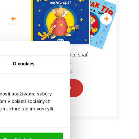
Myšiak TIP - nechce spať
O cookies
Anna Casalis
Celá séria
vnosti používame súbory
om v oblasti sociálnych
mi, ktoré ste im poskytli