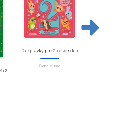
Rozprávky pre 2-ročné deti
Fiona Munro
 (2.
Rozprávky p
Fio