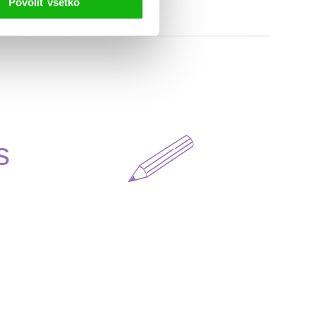
Povoliť všetko
s