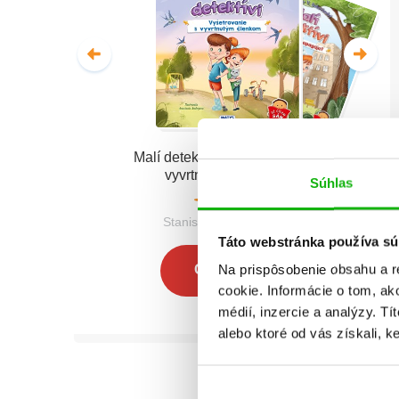
Malí detektívi - Vyšetrovanie s
vyvrtnutým členkom
Súhlas
Stanislav V. Solovinský
Táto webstránka používa sú
Na prispôsobenie obsahu a r
Celá séria
cookie. Informácie o tom, ak
médií, inzercie a analýzy. Tí
alebo ktoré od vás získali, ke