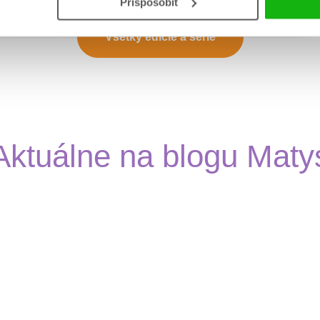
Prispôsobiť
Všetky edície a série
Aktuálne na blogu Maty