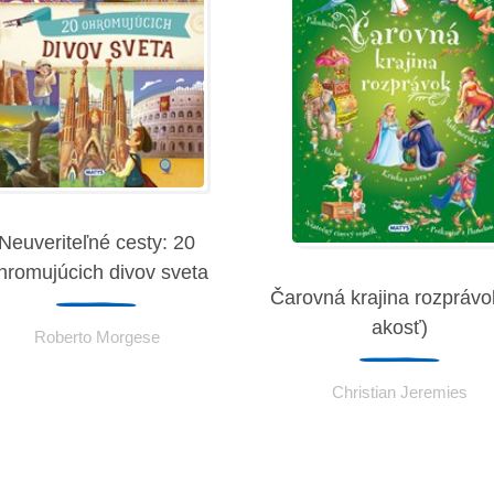
Neuveriteľné cesty: 20
hromujúcich divov sveta
Čarovná krajina rozprávok
akosť)
Roberto Morgese
Christian Jeremies