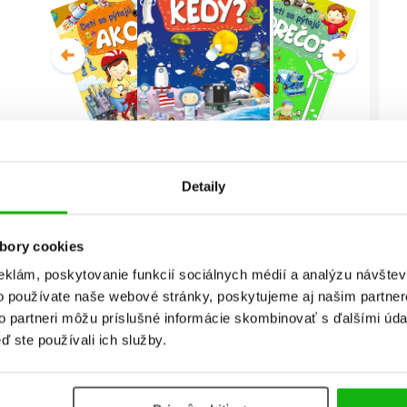
Deti sa pýtajú KEDY?
Detaily
Christian Jeremies
bory cookies
Celá séria
eklám, poskytovanie funkcií sociálnych médií a analýzu návšte
o používate naše webové stránky, poskytujeme aj našim partner
to partneri môžu príslušné informácie skombinovať s ďalšími údaj
ď ste používali ich služby.