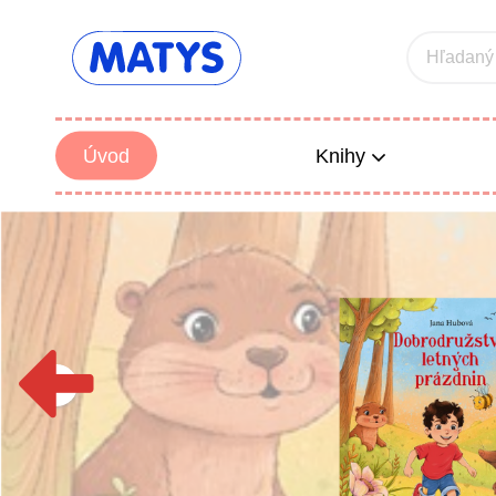
Hľadaný
Úvod
Knihy
Beletria 
Poézia
Výchova