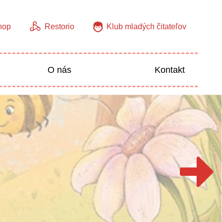
hop
Restorio
Klub mladých čitateľov
O nás
Kontakt
Jazyky
Predškoláci