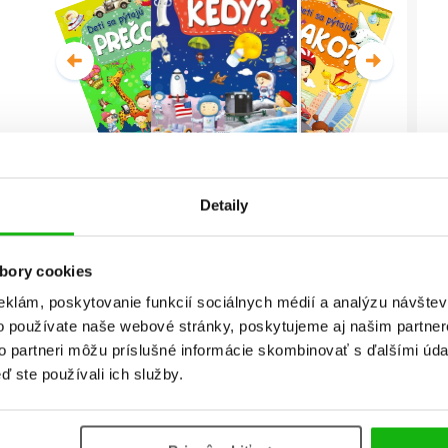
Deti sa pýtajú KEDY? (2. akosť)
Detaily
Christian Jeremies
bory cookies
Celá séria
eklám, poskytovanie funkcií sociálnych médií a analýzu návšte
o používate naše webové stránky, poskytujeme aj našim partner
to partneri môžu príslušné informácie skombinovať s ďalšími údaj
ď ste používali ich služby.