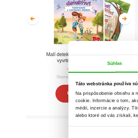
Malí detektívi - Vyšetrovanie s
vyvrtnutým členkom
Súhlas
Stanislav V. Solovinský
Táto webstránka používa sú
Na prispôsobenie obsahu a r
Celá séria
cookie. Informácie o tom, ak
médií, inzercie a analýzy. Tí
alebo ktoré od vás získali, ke