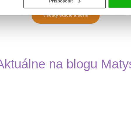
Prispôsobiť
Všetky edície a série
Aktuálne na blogu Maty