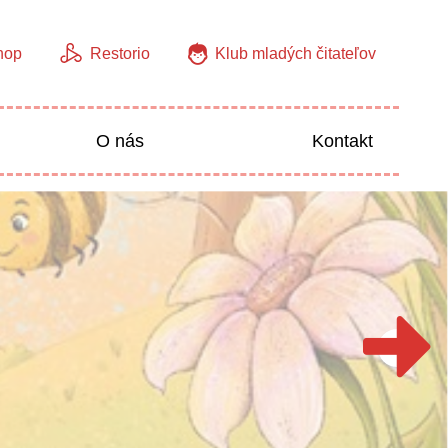
hop
Restorio
Klub mladých čitateľov
O nás
Kontakt
Jazyky
Predškoláci