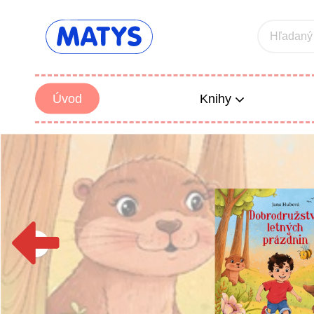
Hľadaný
Úvod
Knihy
Beletria 
Poézia
Výchova