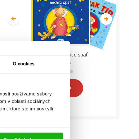
Myšiak TIP - nechce spať
O cookies
Anna Casalis
Celá séria
vnosti používame súbory
om v oblasti sociálnych
mi, ktoré ste im poskytli