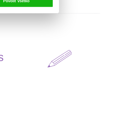
Povoliť všetko
s