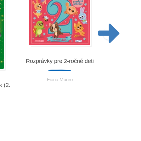
Rozprávky pre 2-ročné deti
Fiona Munro
 (2.
Rozprávky p
Fio