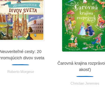
Neuveriteľné cesty: 20
hromujúcich divov sveta
Čarovná krajina rozprávok
akosť)
Roberto Morgese
Christian Jeremies