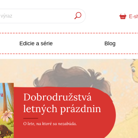
 výraz
E-s
Edicie a série
Blog
pre deti
Doplnkový sortiment
Populárno - náučné pre deti
 a pedagogika
Všetky kategórie