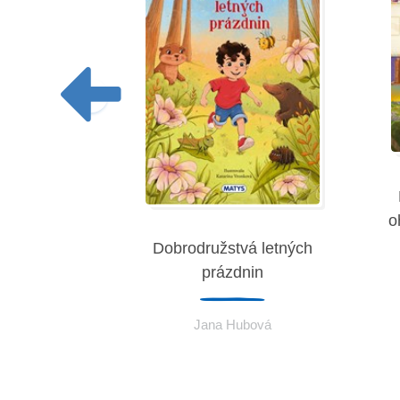
o
a rozprávok
Dobrodružstvá letných
prázdnin
eremies
Jana Hubová